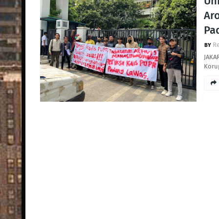
Un
Ar
Pa
R
JAKA
Koru