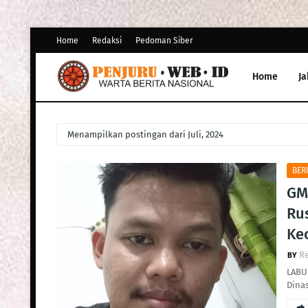
Home
Redaksi
Pedoman Siber
Home
Ja
Menampilkan postingan dari Juli, 2024
BER
GM
Ru
Ke
R
LABU
Dina