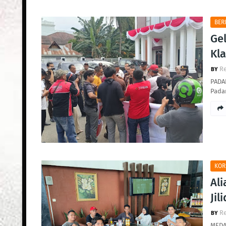
BER
Ge
Kla
R
PADA
Pada
KOR
Al
Jil
R
MEDA