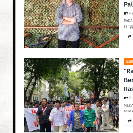
Pa
R
PADA
tangg
BER
“R
Ber
Ra
R
MEDA
rasa