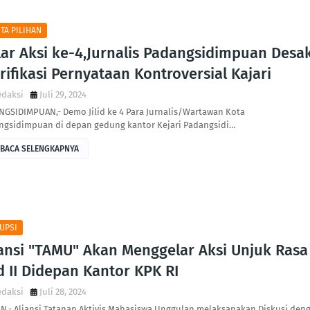
ITA PILIHAN
lar Aksi ke-4,Jurnalis Padangsidimpuan Desa
rifikasi Pernyataan Kontroversial Kajari
edaksi
Juli 29, 2024
NGSIDIMPUAN,- Demo Jilid ke 4 Para Jurnalis/Wartawan Kota
ngsidimpuan di depan gedung kantor Kejari Padangsidi…
BACA SELENGKAPNYA
UPSI
iansi "TAMU" Akan Menggelar Aksi Unjuk Rasa
id II Didepan Kantor KPK RI
edaksi
Juli 28, 2024
N,- Aliansi Tatanan Aktivis Mahasiswa Unggulan melaksanakan Diskusi den