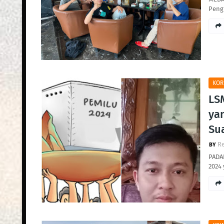
Peng
KOR
LS
ya
Su
R
PADA
2024