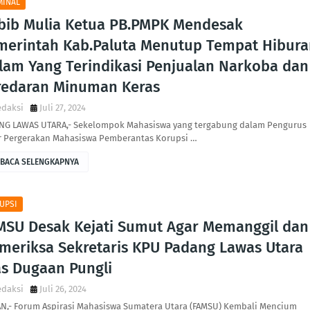
MINAL
bib Mulia Ketua PB.PMPK Mendesak
merintah Kab.Paluta Menutup Tempat Hibura
lam Yang Terindikasi Penjualan Narkoba dan
redaran Minuman Keras
edaksi
Juli 27, 2024
NG LAWAS UTARA,- Sekelompok Mahasiswa yang tergabung dalam Pengurus
r Pergerakan Mahasiswa Pemberantas Korupsi …
BACA SELENGKAPNYA
UPSI
MSU Desak Kejati Sumut Agar Memanggil dan
meriksa Sekretaris KPU Padang Lawas Utara
as Dugaan Pungli
edaksi
Juli 26, 2024
N,- Forum Aspirasi Mahasiswa Sumatera Utara (FAMSU) Kembali Mencium