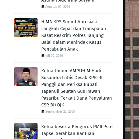
Asuhan Ade Irma Suryani
Agustus 01, 2026
HIMA KRS Sumut Apresiasi
Langkah Cepat dan Transparan
Kasat Reskrim Polres Tanjung
Balai dalam Menindak Kasus
Pencabulan Anak
Juli 30, 2026
Ketua Umum AMPUH M.Hadi
Susandra Lubis Desak KPK-RI
Panggil dan Periksa Bupati
Tapanuli Selatan Gus Irawan
Pasaribu Terkait Dana Penyaluran
CSR BI/OJK
September 22, 2025
Ketua beserta Pengurus PMII Psp-
Tapsel Serahkan Bantuan