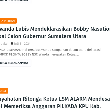
BACA SELENGKAPNYA
ITA PILIHAN
wanda Lubis Mendeklarasikan Bobby Nasutio
kal Calon Gubernur Sumatera Utara
edaksi
Juli 31, 2024
NGSIDIMPUAN,- Hal tersebut Wanda sampaikan dalam acara deklarasi
MPOK PECINTA BOBBY NST. Wanda merupakan Ketua …
BACA SELENGKAPNYA
UPSI
nyahatan Ritonga Ketua LSM ALARM Mendes
H Memeriksa Anggaran PILKADA KPU Kab.