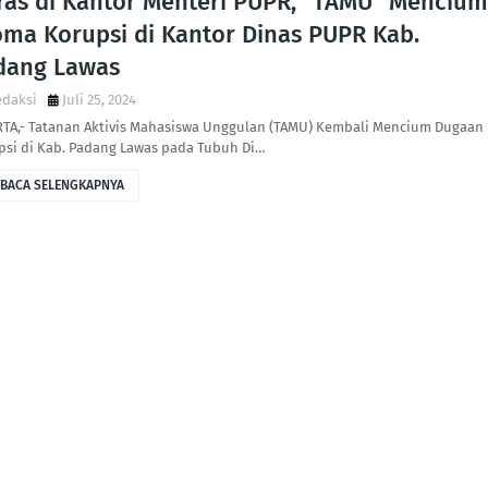
ras di Kantor Menteri PUPR, "TAMU" Mencium
oma Korupsi di Kantor Dinas PUPR Kab.
dang Lawas
edaksi
Juli 25, 2024
RTA,- Tatanan Aktivis Mahasiswa Unggulan (TAMU) Kembali Mencium Dugaan
psi di Kab. Padang Lawas pada Tubuh Di…
BACA SELENGKAPNYA