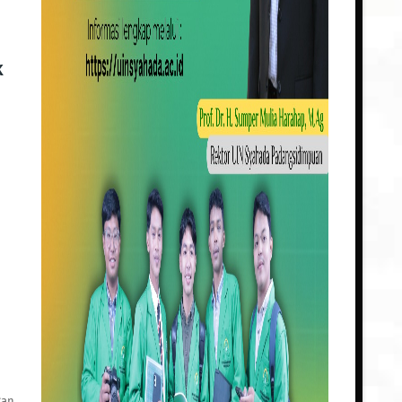
k
gan