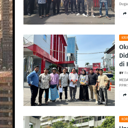
Duga
KRI
Okn
Di
di
R
MEDA
PPM 
KOR