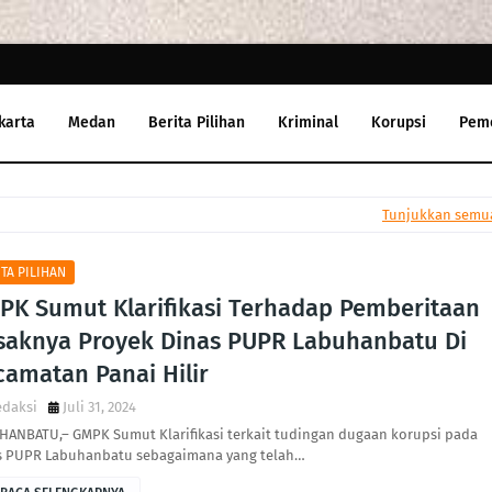
karta
Medan
Berita Pilihan
Kriminal
Korupsi
Pem
Tunjukkan semu
ITA PILIHAN
PK Sumut Klarifikasi Terhadap Pemberitaan
saknya Proyek Dinas PUPR Labuhanbatu Di
camatan Panai Hilir
edaksi
Juli 31, 2024
HANBATU,– GMPK Sumut Klarifikasi terkait tudingan dugaan korupsi pada
s PUPR Labuhanbatu sebagaimana yang telah…