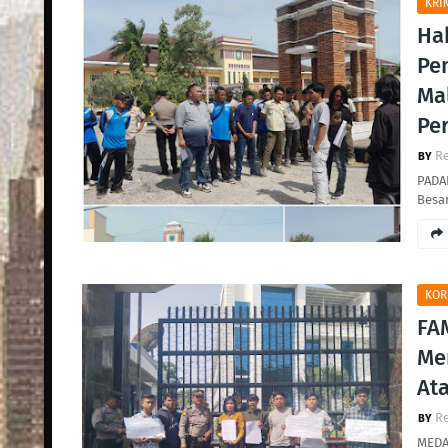
KRI
Ha
Pe
Ma
Pe
R
PADA
Besa
KOR
FA
Me
At
R
MEDA