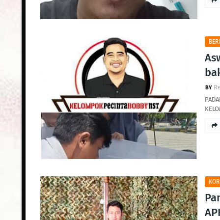
BER
As
ba
R
PADA
KELO
KOR
Pa
AP