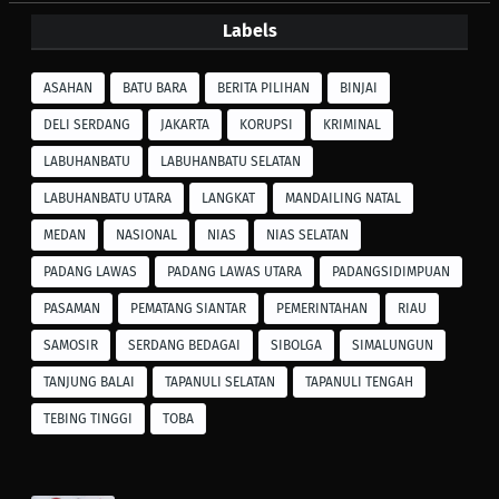
Labels
ASAHAN
BATU BARA
BERITA PILIHAN
BINJAI
DELI SERDANG
JAKARTA
KORUPSI
KRIMINAL
LABUHANBATU
LABUHANBATU SELATAN
LABUHANBATU UTARA
LANGKAT
MANDAILING NATAL
MEDAN
NASIONAL
NIAS
NIAS SELATAN
PADANG LAWAS
PADANG LAWAS UTARA
PADANGSIDIMPUAN
PASAMAN
PEMATANG SIANTAR
PEMERINTAHAN
RIAU
SAMOSIR
SERDANG BEDAGAI
SIBOLGA
SIMALUNGUN
TANJUNG BALAI
TAPANULI SELATAN
TAPANULI TENGAH
TEBING TINGGI
TOBA