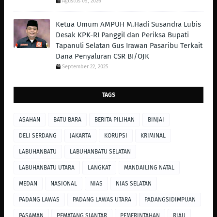
Agustus 05, 2026
Ketua Umum AMPUH M.Hadi Susandra Lubis
Desak KPK-RI Panggil dan Periksa Bupati
Tapanuli Selatan Gus Irawan Pasaribu Terkait
Dana Penyaluran CSR BI/OJK
September 22, 2025
TAGS
ASAHAN
BATU BARA
BERITA PILIHAN
BINJAI
DELI SERDANG
JAKARTA
KORUPSI
KRIMINAL
LABUHANBATU
LABUHANBATU SELATAN
LABUHANBATU UTARA
LANGKAT
MANDAILING NATAL
MEDAN
NASIONAL
NIAS
NIAS SELATAN
PADANG LAWAS
PADANG LAWAS UTARA
PADANGSIDIMPUAN
PASAMAN
PEMATANG SIANTAR
PEMERINTAHAN
RIAU