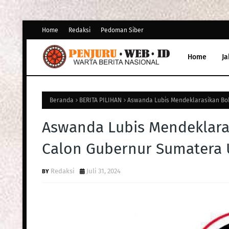
Home
Redaksi
Pedoman Siber
Home
Ja
Beranda
BERITA PILIHAN
Aswanda Lubis Mendeklarasikan Bo
Aswanda Lubis Mendeklara
Calon Gubernur Sumatera 
Redaksi
Juli 31, 2024