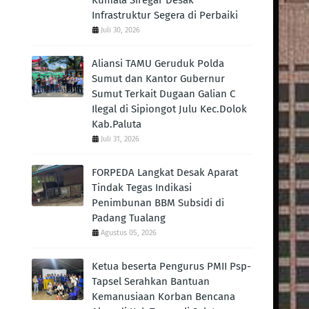
Kumala Siregar Desak
Infrastruktur Segera di Perbaiki
Juli 30, 2026
Aliansi TAMU Geruduk Polda
Sumut dan Kantor Gubernur
Sumut Terkait Dugaan Galian C
Ilegal di Sipiongot Julu Kec.Dolok
Kab.Paluta
Juli 31, 2026
FORPEDA Langkat Desak Aparat
Tindak Tegas Indikasi
Penimbunan BBM Subsidi di
Padang Tualang
Agustus 05, 2026
Ketua beserta Pengurus PMII Psp-
Tapsel Serahkan Bantuan
Kemanusiaan Korban Bencana