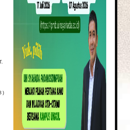
T.
 )