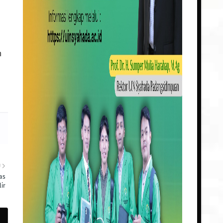
n
U
as
ir