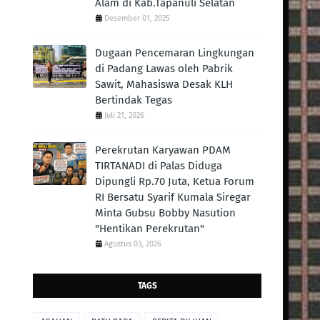
Alam di Kab.Tapanuli Selatan
Desember 01, 2025
Dugaan Pencemaran Lingkungan
di Padang Lawas oleh Pabrik
Sawit, Mahasiswa Desak KLH
Bertindak Tegas ‎
Juli 21, 2026
Perekrutan Karyawan PDAM
TIRTANADI di Palas Diduga
Dipungli Rp.70 Juta, Ketua Forum
RI Bersatu Syarif Kumala Siregar
Minta Gubsu Bobby Nasution
"Hentikan Perekrutan"
Agustus 03, 2026
TAGS