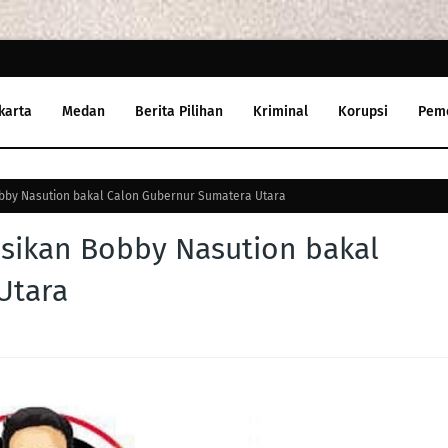
karta
Medan
Berita Pilihan
Kriminal
Korupsi
Pem
bby Nasution bakal Calon Gubernur Sumatera Utara
sikan Bobby Nasution bakal
Utara