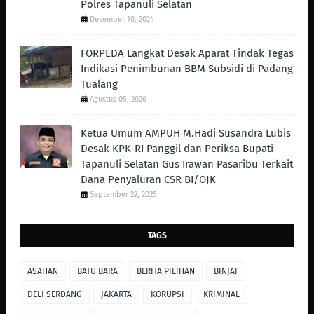
Polres Tapanuli Selatan
Desember 10, 2024
FORPEDA Langkat Desak Aparat Tindak Tegas
Indikasi Penimbunan BBM Subsidi di Padang
Tualang
Agustus 05, 2026
Ketua Umum AMPUH M.Hadi Susandra Lubis
Desak KPK-RI Panggil dan Periksa Bupati
Tapanuli Selatan Gus Irawan Pasaribu Terkait
Dana Penyaluran CSR BI/OJK
September 22, 2025
TAGS
ASAHAN
BATU BARA
BERITA PILIHAN
BINJAI
DELI SERDANG
JAKARTA
KORUPSI
KRIMINAL