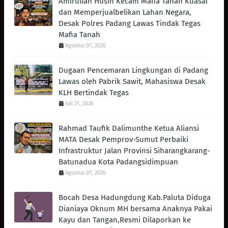
Amirullah Husin Kecam Mafia Tanah Kuasai
dan Memperjualbelikan Lahan Negara,
Desak Polres Padang Lawas Tindak Tegas
Mafia Tanah
Agustus 07, 2026
Dugaan Pencemaran Lingkungan di Padang
Lawas oleh Pabrik Sawit, Mahasiswa Desak
KLH Bertindak Tegas ‎
Juli 21, 2026
Rahmad Taufik Dalimunthe Ketua Aliansi
MATA Desak Pemprov-Sumut Perbaiki
Infrastruktur Jalan Provinsi Siharangkarang-
Batunadua Kota Padangsidimpuan
Agustus 07, 2026
Bocah Desa Hadungdung Kab.Paluta Diduga
Dianiaya Oknum MH bersama Anaknya Pakai
Kayu dan Tangan,Resmi Dilaporkan ke