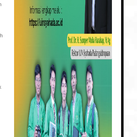
n
ah
k