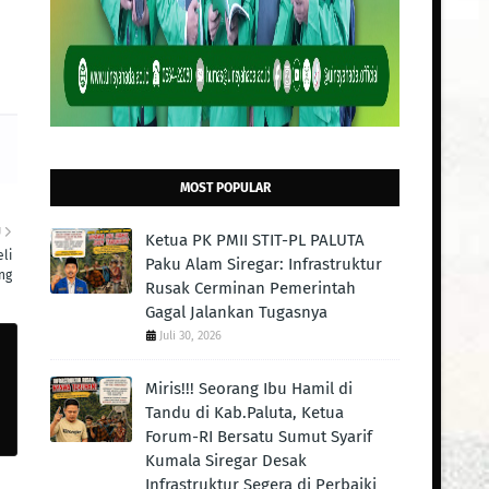
MOST POPULAR
U
Ketua PK PMII STIT-PL PALUTA
li
Paku Alam Siregar: Infrastruktur
ng
Rusak Cerminan Pemerintah
Gagal Jalankan Tugasnya
Juli 30, 2026
Miris!!! Seorang Ibu Hamil di
Tandu di Kab.Paluta, Ketua
Forum-RI Bersatu Sumut Syarif
Kumala Siregar Desak
Infrastruktur Segera di Perbaiki