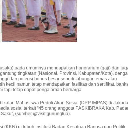
usaka) pada umumnya mendapatkan honorarium (gaji) dan jug
gantung tingkatan (Nasional, Provinsi, Kabupaten/Kota), deng
nggi dan potensi bonus besar seperti tabungan emas atau
ih kecil namun tetap mendapatkan fasilitas dan sertifikat, bahk
or tapi tetap dapat pengalaman berharga.
katan Mahasiswa Peduli Akan Sosial (DPP IMPAS) di Jakart
 media sosial terkait “45 orang anggota PASKIBRAKA Kab. Pad
Saku”, (sumber @visit.gunungtua).
i (KKN) di tubuh Institusi Badan Kesatuan Bangsa dan Politik