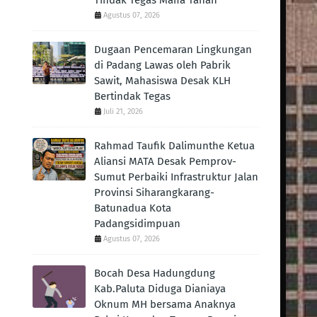
Tindak Tegas Mafia Tanah
Agustus 07, 2026
Dugaan Pencemaran Lingkungan
di Padang Lawas oleh Pabrik
Sawit, Mahasiswa Desak KLH
Bertindak Tegas ‎
Juli 21, 2026
Rahmad Taufik Dalimunthe Ketua
Aliansi MATA Desak Pemprov-
Sumut Perbaiki Infrastruktur Jalan
Provinsi Siharangkarang-
Batunadua Kota
Padangsidimpuan
Agustus 07, 2026
Bocah Desa Hadungdung
Kab.Paluta Diduga Dianiaya
Oknum MH bersama Anaknya