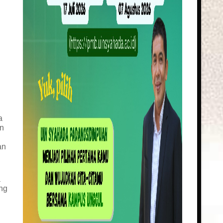
a
an
an
a
ang