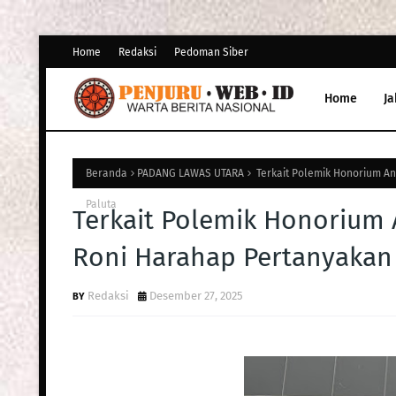
Home
Redaksi
Pedoman Siber
Home
Ja
Beranda
PADANG LAWAS UTARA
Terkait Polemik Honorium An
Paluta
Terkait Polemik Honorium 
Roni Harahap Pertanyakan
Redaksi
Desember 27, 2025