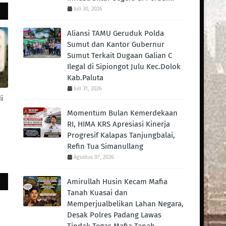
Juli 30, 2026
Aliansi TAMU Geruduk Polda
Sumut dan Kantor Gubernur
Sumut Terkait Dugaan Galian C
Ilegal di Sipiongot Julu Kec.Dolok
Kab.Paluta
Juli 31, 2026
i
Momentum Bulan Kemerdekaan
RI, HIMA KRS Apresiasi Kinerja
Progresif Kalapas Tanjungbalai,
Refin Tua Simanullang
Agustus 07, 2026
Amirullah Husin Kecam Mafia
Tanah Kuasai dan
Memperjualbelikan Lahan Negara,
Desak Polres Padang Lawas