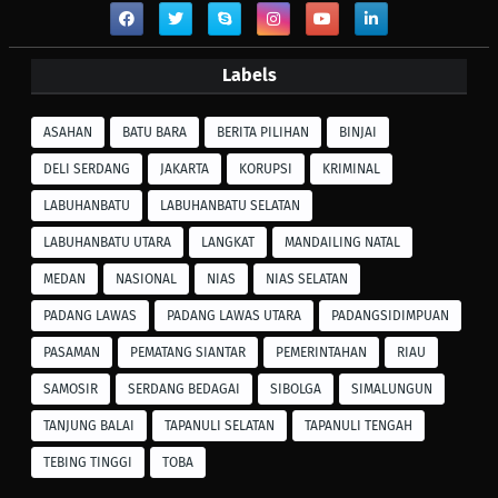
Labels
ASAHAN
BATU BARA
BERITA PILIHAN
BINJAI
DELI SERDANG
JAKARTA
KORUPSI
KRIMINAL
LABUHANBATU
LABUHANBATU SELATAN
LABUHANBATU UTARA
LANGKAT
MANDAILING NATAL
MEDAN
NASIONAL
NIAS
NIAS SELATAN
PADANG LAWAS
PADANG LAWAS UTARA
PADANGSIDIMPUAN
PASAMAN
PEMATANG SIANTAR
PEMERINTAHAN
RIAU
SAMOSIR
SERDANG BEDAGAI
SIBOLGA
SIMALUNGUN
TANJUNG BALAI
TAPANULI SELATAN
TAPANULI TENGAH
TEBING TINGGI
TOBA