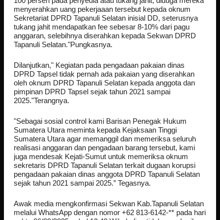
100 persen pada penyedia atau tukang jahit, diduga mereka
menyerahkan uang pekerjaaan tersebut kepada oknum
Sekretariat DPRD Tapanuli Selatan inisial DD, seterusnya
tukang jahit mendapatkan fee sebesar 8-10% dari pagu
anggaran, selebihnya diserahkan kepada Sekwan DPRD
Tapanuli Selatan."Pungkasnya.
Dilanjutkan," Kegiatan pada pengadaan pakaian dinas
DPRD Tapsel tidak pernah ada pakaian yang diserahkan
oleh oknum DPRD Tapanuli Selatan kepada anggota dan
pimpinan DPRD Tapsel sejak tahun 2021 sampai
2025."Terangnya.
"Sebagai sosial control kami Barisan Penegak Hukum
Sumatera Utara meminta kepada Kejaksaan Tinggi
Sumatera Utara agar memanggil dan memeriksa seluruh
realisasi anggaran dan pengadaan barang tersebut, kami
juga mendesak Kejati-Sumut untuk memeriksa oknum
sekretaris DPRD Tapanuli Selatan terkait dugaan korupsi
pengadaan pakaian dinas anggota DPRD Tapanuli Selatan
sejak tahun 2021 sampai 2025.” Tegasnya.
Awak media mengkonfirmasi Sekwan Kab.Tapanuli Selatan
melalui WhatsApp dengan nomor +62 813-6142-** pada hari