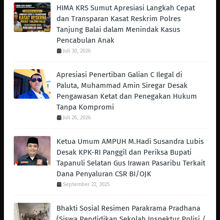
HIMA KRS Sumut Apresiasi Langkah Cepat
dan Transparan Kasat Reskrim Polres
Tanjung Balai dalam Menindak Kasus
Pencabulan Anak
Juli 30, 2026
Apresiasi Penertiban Galian C Ilegal di
Paluta, Muhammad Amin Siregar Desak
Pengawasan Ketat dan Penegakan Hukum
Tanpa Kompromi
Juli 26, 2026
Ketua Umum AMPUH M.Hadi Susandra Lubis
Desak KPK-RI Panggil dan Periksa Bupati
Tapanuli Selatan Gus Irawan Pasaribu Terkait
Dana Penyaluran CSR BI/OJK
September 22, 2025
Bhakti Sosial Resimen Parakrama Pradhana
(Siswa Pendidikan Sekolah Inspektur Polisi /