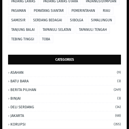
PADANG LAWAS
PADANG LAWAS UTARA
PADANGSIDIMPUAN
PASAMAN
PEMATANG SIANTAR
PEMERINTAHAN
RIAU
SAMOSIR
SERDANG BEDAGAI
SIBOLGA
SIMALUNGUN
TANJUNG BALAI
TAPANULI SELATAN
TAPANULI TENGAH
TEBING TINGGI
TOBA
CATEGORIES
ASAHAN
(9)
BATU BARA
(3)
BERITA PILIHAN
(249)
BINJAI
(3)
DELI SERDANG
(34)
JAKARTA
(68)
KORUPSI
(355)