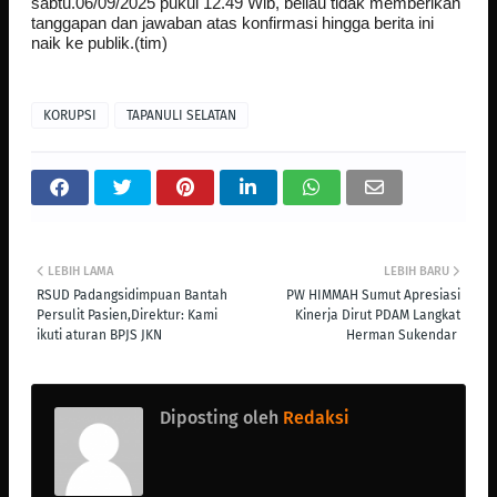
sabtu.06/09/2025 pukul 12.49 Wib, beliau tidak memberikan
tanggapan dan jawaban atas konfirmasi hingga berita ini
naik ke publik.(tim)
KORUPSI
TAPANULI SELATAN
LEBIH LAMA
LEBIH BARU
RSUD Padangsidimpuan Bantah
PW HIMMAH Sumut Apresiasi
Persulit Pasien,Direktur: Kami
Kinerja Dirut PDAM Langkat
ikuti aturan BPJS JKN
Herman Sukendar ‎
Diposting oleh
Redaksi