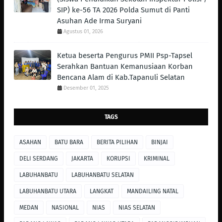
SIP) ke-56 TA 2026 Polda Sumut di Panti
Asuhan Ade Irma Suryani
Agustus 01, 2026
Ketua beserta Pengurus PMII Psp-Tapsel
Serahkan Bantuan Kemanusiaan Korban
Bencana Alam di Kab.Tapanuli Selatan
Desember 01, 2025
TAGS
ASAHAN
BATU BARA
BERITA PILIHAN
BINJAI
DELI SERDANG
JAKARTA
KORUPSI
KRIMINAL
LABUHANBATU
LABUHANBATU SELATAN
LABUHANBATU UTARA
LANGKAT
MANDAILING NATAL
MEDAN
NASIONAL
NIAS
NIAS SELATAN