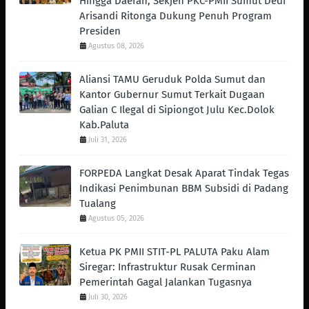
Hingga Daerah, Sekjen PKC-PMII Sumut Dedi
Arisandi Ritonga Dukung Penuh Program
Presiden
Agustus 08, 2026
Aliansi TAMU Geruduk Polda Sumut dan
Kantor Gubernur Sumut Terkait Dugaan
Galian C Ilegal di Sipiongot Julu Kec.Dolok
Kab.Paluta
Juli 31, 2026
FORPEDA Langkat Desak Aparat Tindak Tegas
Indikasi Penimbunan BBM Subsidi di Padang
Tualang
Agustus 05, 2026
Ketua PK PMII STIT-PL PALUTA Paku Alam
Siregar: Infrastruktur Rusak Cerminan
Pemerintah Gagal Jalankan Tugasnya
Juli 30, 2026