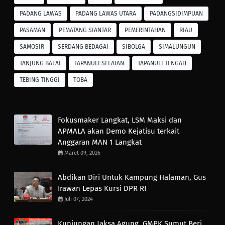
PADANG LAWAS
PADANG LAWAS UTARA
PADANGSIDIMPUAN
PASAMAN
PEMATANG SIANTAR
PEMERINTAHAN
RIAU
SAMOSIR
SERDANG BEDAGAI
SIBOLGA
SIMALUNGUN
TANJUNG BALAI
TAPANULI SELATAN
TAPANULI TENGAH
TEBING TINGGI
TOBA
Fokusmaker Langkat, LSM Maksi dan
APMALA akan Demo Kejatisu terkait
Anggaran MAN 1 Langkat
Maret 09, 2026
Abdikan Diri Untuk Kampung Halaman, Gus
Irawan Lepas Kursi DPR RI
Juli 07, 2024
Kunjungan Jaksa Agung, GMPK Sumut Beri