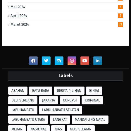
Mei 2024
8
April 2024
5
Maret 2024
23
Labels
ASAHAN
BATU BARA
BERITA PILIHAN
BINJAI
DELI SERDANG
JAKARTA
KORUPSI
KRIMINAL
LABUHANBATU
LABUHANBATU SELATAN
LABUHANBATU UTARA
LANGKAT
MANDAILING NATAL
MEDAN
NASIONAL
NIAS
NIAS SELATAN