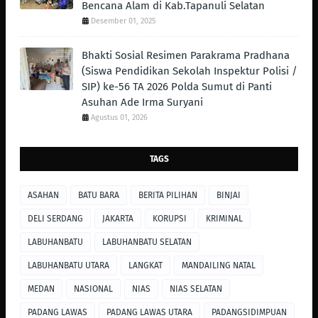
Bencana Alam di Kab.Tapanuli Selatan
Desember 01, 2025
Bhakti Sosial Resimen Parakrama Pradhana
(Siswa Pendidikan Sekolah Inspektur Polisi /
SIP) ke-56 TA 2026 Polda Sumut di Panti
Asuhan Ade Irma Suryani
Agustus 01, 2026
TAGS
ASAHAN
BATU BARA
BERITA PILIHAN
BINJAI
DELI SERDANG
JAKARTA
KORUPSI
KRIMINAL
LABUHANBATU
LABUHANBATU SELATAN
LABUHANBATU UTARA
LANGKAT
MANDAILING NATAL
MEDAN
NASIONAL
NIAS
NIAS SELATAN
PADANG LAWAS
PADANG LAWAS UTARA
PADANGSIDIMPUAN