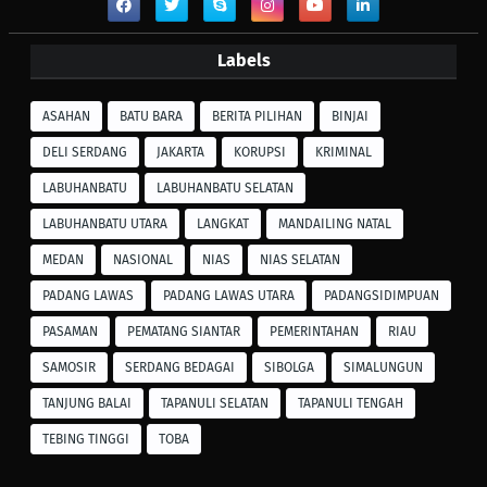
Labels
ASAHAN
BATU BARA
BERITA PILIHAN
BINJAI
DELI SERDANG
JAKARTA
KORUPSI
KRIMINAL
LABUHANBATU
LABUHANBATU SELATAN
LABUHANBATU UTARA
LANGKAT
MANDAILING NATAL
MEDAN
NASIONAL
NIAS
NIAS SELATAN
PADANG LAWAS
PADANG LAWAS UTARA
PADANGSIDIMPUAN
PASAMAN
PEMATANG SIANTAR
PEMERINTAHAN
RIAU
SAMOSIR
SERDANG BEDAGAI
SIBOLGA
SIMALUNGUN
TANJUNG BALAI
TAPANULI SELATAN
TAPANULI TENGAH
TEBING TINGGI
TOBA