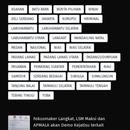
ASAHAN
BATU BARA
BERITA PILIHAN
BINJAI
DELI SERDANG
JAKARTA
KORUPSI
KRIMINAL
LABUHANBATU
LABUHANBATU SELATAN
LABUHANBATU UTARA
LANGKAT
MANDAILING NATAL
MEDAN
NASIONAL
NIAS
NIAS SELATAN
PADANG LAWAS
PADANG LAWAS UTARA
PADANGSIDIMPUAN
PASAMAN
PEMATANG SIANTAR
PEMERINTAHAN
RIAU
SAMOSIR
SERDANG BEDAGAI
SIBOLGA
SIMALUNGUN
TANJUNG BALAI
TAPANULI SELATAN
TAPANULI TENGAH
TEBING TINGGI
TOBA
Fokusmaker Langkat, LSM Maksi dan
APMALA akan Demo Kejatisu terkait