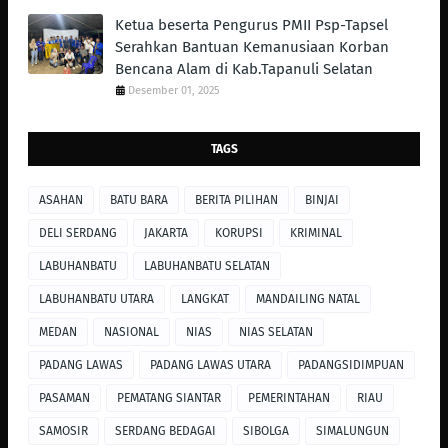
Ketua beserta Pengurus PMII Psp-Tapsel
Serahkan Bantuan Kemanusiaan Korban
Bencana Alam di Kab.Tapanuli Selatan
Desember 01, 2025
TAGS
ASAHAN
BATU BARA
BERITA PILIHAN
BINJAI
DELI SERDANG
JAKARTA
KORUPSI
KRIMINAL
LABUHANBATU
LABUHANBATU SELATAN
LABUHANBATU UTARA
LANGKAT
MANDAILING NATAL
MEDAN
NASIONAL
NIAS
NIAS SELATAN
PADANG LAWAS
PADANG LAWAS UTARA
PADANGSIDIMPUAN
PASAMAN
PEMATANG SIANTAR
PEMERINTAHAN
RIAU
SAMOSIR
SERDANG BEDAGAI
SIBOLGA
SIMALUNGUN