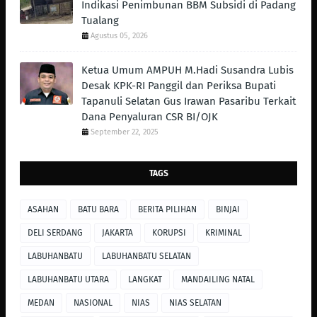
Indikasi Penimbunan BBM Subsidi di Padang
Tualang
Agustus 05, 2026
Ketua Umum AMPUH M.Hadi Susandra Lubis
Desak KPK-RI Panggil dan Periksa Bupati
Tapanuli Selatan Gus Irawan Pasaribu Terkait
Dana Penyaluran CSR BI/OJK
September 22, 2025
TAGS
ASAHAN
BATU BARA
BERITA PILIHAN
BINJAI
DELI SERDANG
JAKARTA
KORUPSI
KRIMINAL
LABUHANBATU
LABUHANBATU SELATAN
LABUHANBATU UTARA
LANGKAT
MANDAILING NATAL
MEDAN
NASIONAL
NIAS
NIAS SELATAN