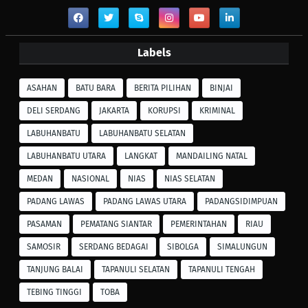
Labels
ASAHAN
BATU BARA
BERITA PILIHAN
BINJAI
DELI SERDANG
JAKARTA
KORUPSI
KRIMINAL
LABUHANBATU
LABUHANBATU SELATAN
LABUHANBATU UTARA
LANGKAT
MANDAILING NATAL
MEDAN
NASIONAL
NIAS
NIAS SELATAN
PADANG LAWAS
PADANG LAWAS UTARA
PADANGSIDIMPUAN
PASAMAN
PEMATANG SIANTAR
PEMERINTAHAN
RIAU
SAMOSIR
SERDANG BEDAGAI
SIBOLGA
SIMALUNGUN
TANJUNG BALAI
TAPANULI SELATAN
TAPANULI TENGAH
TEBING TINGGI
TOBA