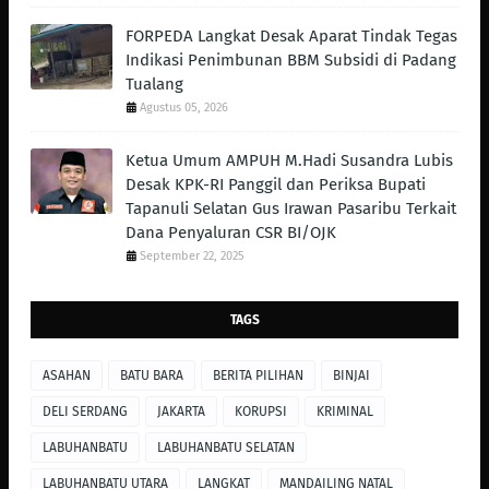
FORPEDA Langkat Desak Aparat Tindak Tegas
Indikasi Penimbunan BBM Subsidi di Padang
Tualang
Agustus 05, 2026
Ketua Umum AMPUH M.Hadi Susandra Lubis
Desak KPK-RI Panggil dan Periksa Bupati
Tapanuli Selatan Gus Irawan Pasaribu Terkait
Dana Penyaluran CSR BI/OJK
September 22, 2025
TAGS
ASAHAN
BATU BARA
BERITA PILIHAN
BINJAI
DELI SERDANG
JAKARTA
KORUPSI
KRIMINAL
LABUHANBATU
LABUHANBATU SELATAN
LABUHANBATU UTARA
LANGKAT
MANDAILING NATAL