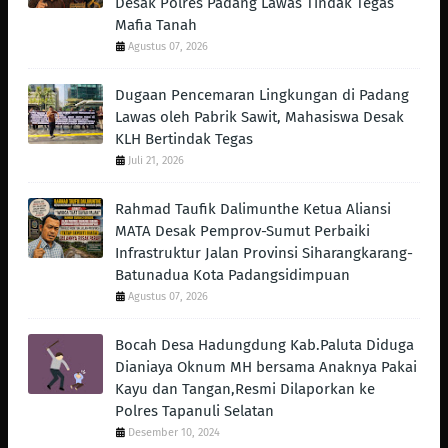
Desak Polres Padang Lawas Tindak Tegas
Mafia Tanah
Agustus 07, 2026
Dugaan Pencemaran Lingkungan di Padang
Lawas oleh Pabrik Sawit, Mahasiswa Desak
KLH Bertindak Tegas ‎
Juli 21, 2026
Rahmad Taufik Dalimunthe Ketua Aliansi
MATA Desak Pemprov-Sumut Perbaiki
Infrastruktur Jalan Provinsi Siharangkarang-
Batunadua Kota Padangsidimpuan
Agustus 07, 2026
Bocah Desa Hadungdung Kab.Paluta Diduga
Dianiaya Oknum MH bersama Anaknya Pakai
Kayu dan Tangan,Resmi Dilaporkan ke
Polres Tapanuli Selatan
Desember 10, 2024