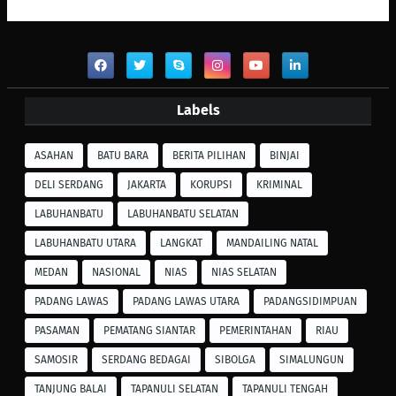
Labels
ASAHAN
BATU BARA
BERITA PILIHAN
BINJAI
DELI SERDANG
JAKARTA
KORUPSI
KRIMINAL
LABUHANBATU
LABUHANBATU SELATAN
LABUHANBATU UTARA
LANGKAT
MANDAILING NATAL
MEDAN
NASIONAL
NIAS
NIAS SELATAN
PADANG LAWAS
PADANG LAWAS UTARA
PADANGSIDIMPUAN
PASAMAN
PEMATANG SIANTAR
PEMERINTAHAN
RIAU
SAMOSIR
SERDANG BEDAGAI
SIBOLGA
SIMALUNGUN
TANJUNG BALAI
TAPANULI SELATAN
TAPANULI TENGAH