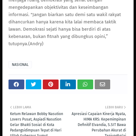
mengedepankan objektivitas dan keseimbangan
informasi. "Jangan biarkan satu demi satu wakil rakyat
dihancurkan hanya karena kita lalai membaca taktik
lawan. Demokrasi sejati hanya bisa berdiri di atas
kebenaran, bukan fitnah yang dibungkus opini,”
tutupnya.(Andry)
NASIONAL
LEBIH LAMA
LEBIH BARU
Ketum Relawan Bobby Nasution
Apresiasi Capaian Kinerja Nyata,
Lovers Pusat, Aspiadi Nasution
HIMA KRS: Kepemimpinan
Gelar Bhakti Sosial di Kota
Definitif Elvandia, S.SIT Bawa
Padangsidimpuan Tepat di Hari
Perubahan Akurat di
Ultah Gubernur Sumut
Tanjungbalai