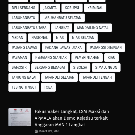
DELI SERDANG
JAKARTA
KORUPSI
KRIMINAL
LABUHANBATU
LABUHANBATU SELATAN
LABUHANBATU UTARA
LANGKAT
MANDAILING NATAL
MEDAN
NASIONAL
NIAS
NIAS SELATAN
PADANG LAWAS
PADANG LAWAS UTARA
PADANGSIDIMPUAN
PASAMAN
PEMATANG SIANTAR
PEMERINTAHAN
RIAU
SAMOSIR
SERDANG BEDAGAI
SIBOLGA
SIMALUNGUN
TANJUNG BALAI
TAPANULI SELATAN
TAPANULI TENGAH
TEBING TINGGI
TOBA
Fokusmaker Langkat, LSM Maksi dan
APMALA akan Demo Kejatisu terkait
Anggaran MAN 1 Langkat
Maret 09, 2026