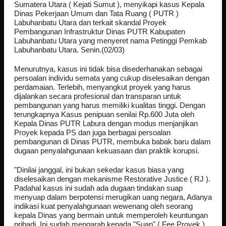
Sumatera Utara ( Kejati Sumut ), menyikapi kasus Kepala
Dinas Pekerjaan Umum dan Tata Ruang ( PUTR )
Labuhanbatu Utara dan terkait skandal Proyek
Pembangunan Infrastruktur Dinas PUTR Kabupaten
Labuhanbatu Utara yang menyeret nama Petinggi Pemkab
Labuhanbatu Utara. Senin.(02/03)‎
‎Menurutnya, kasus ini tidak bisa disederhanakan sebagai
persoalan individu semata yang cukup diselesaikan dengan
perdamaian. Terlebih, menyangkut proyek yang harus
dijalankan secara profesional dan transparan untuk
pembangunan yang harus memiliki kualitas tinggi. Dengan
terungkapnya Kasus penipuan senilai Rp.600 Juta oleh
Kepala Dinas PUTR Labura dengan modus menjanjikan
Proyek kepada PS dan juga berbagai persoalan
pembangunan di Dinas PUTR, membuka babak baru dalam
dugaan penyalahgunaan kekuasaan dan praktik korupsi.
‎"Dinilai janggal, ini bukan sekedar kasus biasa yang
diselesaikan dengan mekanisme Restorative Justice ( RJ ).
Padahal kasus ini sudah ada dugaan tindakan suap
menyuap dalam berpotensi merugikan uang negara, Adanya
indikasi kuat penyalahgunaan wewenang oleh seorang
kepala Dinas yang bermain untuk memperoleh keuntungan
pribadi. Ini sudah mengarah kepada "Suap" ( Fee Proyek ),