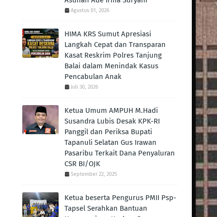
Asuhan Ade Irma Suryani
Agustus 01, 2026
HIMA KRS Sumut Apresiasi
Langkah Cepat dan Transparan
Kasat Reskrim Polres Tanjung
Balai dalam Menindak Kasus
Pencabulan Anak
Juli 30, 2026
Ketua Umum AMPUH M.Hadi
Susandra Lubis Desak KPK-RI
Panggil dan Periksa Bupati
Tapanuli Selatan Gus Irawan
Pasaribu Terkait Dana Penyaluran
CSR BI/OJK
September 22, 2025
Ketua beserta Pengurus PMII Psp-
Tapsel Serahkan Bantuan