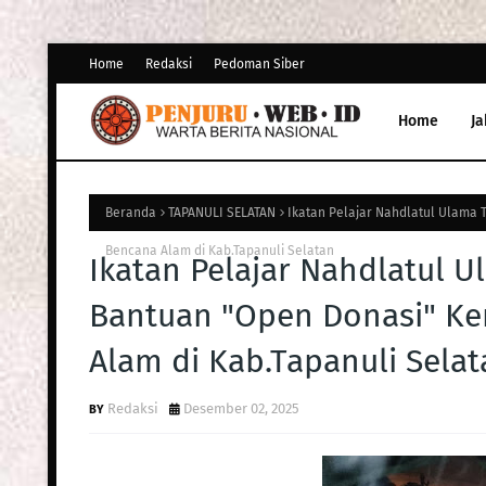
Home
Redaksi
Pedoman Siber
Home
Ja
Beranda
TAPANULI SELATAN
Ikatan Pelajar Nahdlatul Ulama
Bencana Alam di Kab.Tapanuli Selatan
Ikatan Pelajar Nahdlatul 
Bantuan "Open Donasi" K
Alam di Kab.Tapanuli Selat
Redaksi
Desember 02, 2025