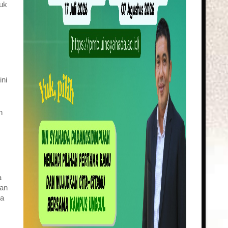
tuk
ini
n
a
aan
ta