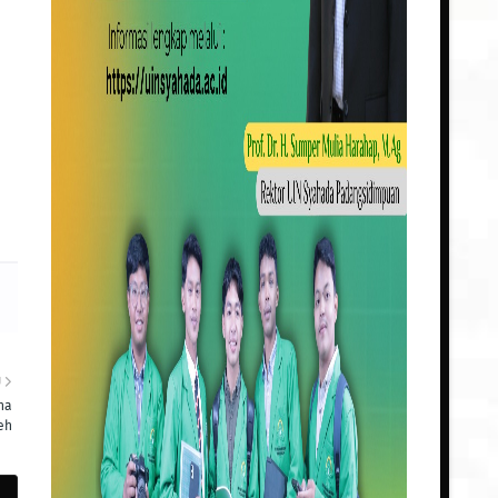
U
na
eh