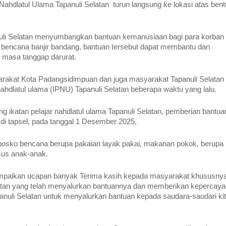
ahdlatul Ulama Tapanuli Selatan turun langsung ke lokasi atas ben
nuli Selatan menyumbangkan bantuan kemanusiaan bagi para korban
encana banjir bandang, bantuan tersebut dapat membantu dan
 masa tanggap darurat.
arakat Kota Padangsidimpuan dan juga masyarakat Tapanuli Selatan 
nahdlatul ulama (IPNU) Tapanuli Selatan beberapa waktu yang lalu.
 ikatan pelajar nahdlatul ulama Tapanuli Selatan, pemberian bantua
i tapsel, pada tanggal 1 Desember 2025.
k posko bencana berupa pakaian layak pakai, makanan pokok, berupa
usus anak-anak.
yampaikan ucapan banyak Terima kasih kepada masyarakat khususny
atan yang telah menyalurkan bantuannya dan memberikan kepercay
anuli Selatan untuk menyalurkan bantuan kepada saudara-saudari ki