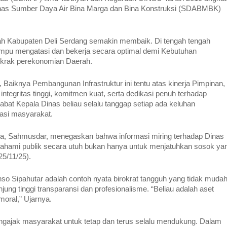
inas Sumber Daya Air Bina Marga dan Bina Konstruksi (SDABMBK)
erah Kabupaten Deli Serdang semakin membaik. Di tengah tengah
pu mengatasi dan bekerja secara optimal demi Kebutuhan
krak perekonomian Daerah.‎‎
aiknya Pembangunan Infrastruktur ini tentu atas kinerja Pimpinan,
integritas tinggi, komitmen kuat, serta dedikasi penuh terhadap
at Kepala Dinas beliau selalu tanggap setiap ada keluhan
asi masyarakat. ‎
a, Sahmusdar, menegaskan bahwa informasi miring terhadap Dinas
pahami publik secara utuh bukan hanya untuk menjatuhkan sosok ya
/11/25).‎‎
o Sipahutar adalah contoh nyata birokrat tangguh yang tidak muda
njung tinggi transparansi dan profesionalisme. “Beliau adalah aset
ral,” Ujarnya.‎‎
gajak masyarakat untuk tetap dan terus selalu mendukung. Dalam