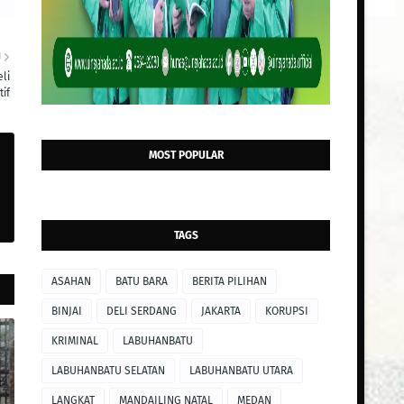
U
li
tif
MOST POPULAR
TAGS
ASAHAN
BATU BARA
BERITA PILIHAN
BINJAI
DELI SERDANG
JAKARTA
KORUPSI
KRIMINAL
LABUHANBATU
LABUHANBATU SELATAN
LABUHANBATU UTARA
LANGKAT
MANDAILING NATAL
MEDAN