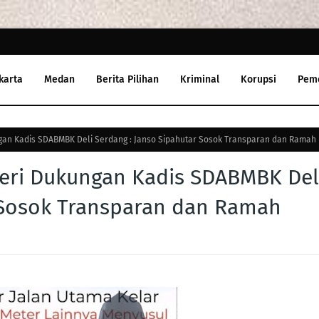
karta
Medan
Berita Pilihan
Kriminal
Korupsi
Pem
gan Kadis SDABMBK Deli Serdang : Janso Sipahutar Sosok Transparan dan Ramah
Beri Dukungan Kadis SDABMBK Del
 Sosok Transparan dan Ramah