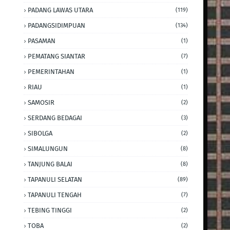
PADANG LAWAS UTARA
(119)
PADANGSIDIMPUAN
(134)
PASAMAN
(1)
PEMATANG SIANTAR
(7)
PEMERINTAHAN
(1)
RIAU
(1)
SAMOSIR
(2)
SERDANG BEDAGAI
(3)
SIBOLGA
(2)
SIMALUNGUN
(8)
TANJUNG BALAI
(8)
TAPANULI SELATAN
(89)
TAPANULI TENGAH
(7)
TEBING TINGGI
(2)
TOBA
(2)