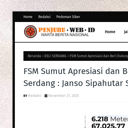
Home
Redaksi
Pedoman Siber
Home
Ja
Beranda
DELI SERDANG
FSM Sumut Apresiasi dan Beri Dukun
FSM Sumut Apresiasi dan 
Serdang : Janso Sipahutar
Redaksi
November 27, 2025