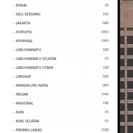
BINJAI
(3)
DELI SERDANG
(34)
JAKARTA
(68)
KORUPSI
(355)
KRIMINAL
(191)
LABUHANBATU
(20)
LABUHANBATU SELATAN
(7)
LABUHANBATU UTARA
(22)
LANGKAT
(50)
MANDAILING NATAL
(69)
MEDAN
(141)
NASIONAL
(18)
NIAS
(1)
NIAS SELATAN
(1)
PADANG LAWAS
(132)