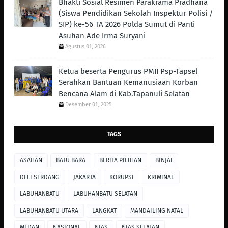
Bhakti Sosial Resimen Parakrama Pradhana
(Siswa Pendidikan Sekolah Inspektur Polisi /
SIP) ke-56 TA 2026 Polda Sumut di Panti
Asuhan Ade Irma Suryani
Agustus 01, 2026
Ketua beserta Pengurus PMII Psp-Tapsel
Serahkan Bantuan Kemanusiaan Korban
Bencana Alam di Kab.Tapanuli Selatan
Desember 01, 2025
TAGS
ASAHAN
BATU BARA
BERITA PILIHAN
BINJAI
DELI SERDANG
JAKARTA
KORUPSI
KRIMINAL
LABUHANBATU
LABUHANBATU SELATAN
LABUHANBATU UTARA
LANGKAT
MANDAILING NATAL
MEDAN
NASIONAL
NIAS
NIAS SELATAN