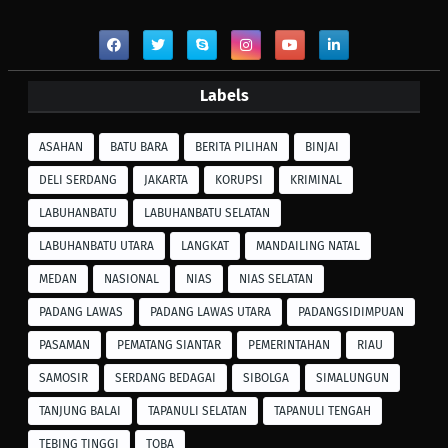
Labels
ASAHAN
BATU BARA
BERITA PILIHAN
BINJAI
DELI SERDANG
JAKARTA
KORUPSI
KRIMINAL
LABUHANBATU
LABUHANBATU SELATAN
LABUHANBATU UTARA
LANGKAT
MANDAILING NATAL
MEDAN
NASIONAL
NIAS
NIAS SELATAN
PADANG LAWAS
PADANG LAWAS UTARA
PADANGSIDIMPUAN
PASAMAN
PEMATANG SIANTAR
PEMERINTAHAN
RIAU
SAMOSIR
SERDANG BEDAGAI
SIBOLGA
SIMALUNGUN
TANJUNG BALAI
TAPANULI SELATAN
TAPANULI TENGAH
TEBING TINGGI
TOBA