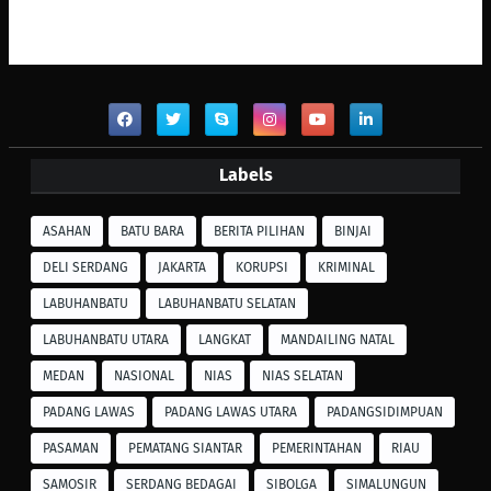
Labels
ASAHAN
BATU BARA
BERITA PILIHAN
BINJAI
DELI SERDANG
JAKARTA
KORUPSI
KRIMINAL
LABUHANBATU
LABUHANBATU SELATAN
LABUHANBATU UTARA
LANGKAT
MANDAILING NATAL
MEDAN
NASIONAL
NIAS
NIAS SELATAN
PADANG LAWAS
PADANG LAWAS UTARA
PADANGSIDIMPUAN
PASAMAN
PEMATANG SIANTAR
PEMERINTAHAN
RIAU
SAMOSIR
SERDANG BEDAGAI
SIBOLGA
SIMALUNGUN