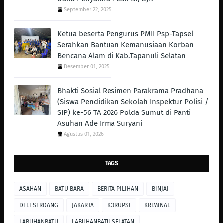
September 22, 2025
Ketua beserta Pengurus PMII Psp-Tapsel
Serahkan Bantuan Kemanusiaan Korban
Bencana Alam di Kab.Tapanuli Selatan
Desember 01, 2025
Bhakti Sosial Resimen Parakrama Pradhana
(Siswa Pendidikan Sekolah Inspektur Polisi /
SIP) ke-56 TA 2026 Polda Sumut di Panti
Asuhan Ade Irma Suryani
Agustus 01, 2026
TAGS
ASAHAN
BATU BARA
BERITA PILIHAN
BINJAI
DELI SERDANG
JAKARTA
KORUPSI
KRIMINAL
LABUHANBATU
LABUHANBATU SELATAN