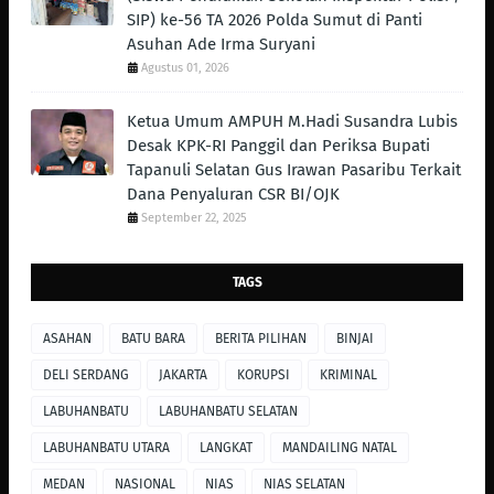
SIP) ke-56 TA 2026 Polda Sumut di Panti
Asuhan Ade Irma Suryani
Agustus 01, 2026
Ketua Umum AMPUH M.Hadi Susandra Lubis
Desak KPK-RI Panggil dan Periksa Bupati
Tapanuli Selatan Gus Irawan Pasaribu Terkait
Dana Penyaluran CSR BI/OJK
September 22, 2025
TAGS
ASAHAN
BATU BARA
BERITA PILIHAN
BINJAI
DELI SERDANG
JAKARTA
KORUPSI
KRIMINAL
LABUHANBATU
LABUHANBATU SELATAN
LABUHANBATU UTARA
LANGKAT
MANDAILING NATAL
MEDAN
NASIONAL
NIAS
NIAS SELATAN