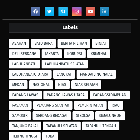
Labels
ASAHAN
BATU BARA
BERITA PILIHAN
BINJAI
DELI SERDANG
JAKARTA
KORUPSI
KRIMINAL
LABUHANBATU
LABUHANBATU SELATAN
LABUHANBATU UTARA
LANGKAT
MANDAILING NATAL
MEDAN
NASIONAL
NIAS
NIAS SELATAN
PADANG LAWAS
PADANG LAWAS UTARA
PADANGSIDIMPUAN
PASAMAN
PEMATANG SIANTAR
PEMERINTAHAN
RIAU
SAMOSIR
SERDANG BEDAGAI
SIBOLGA
SIMALUNGUN
TANJUNG BALAI
TAPANULI SELATAN
TAPANULI TENGAH
TEBING TINGGI
TOBA