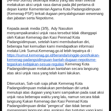
(APMB-Sumut) beberapa waktu yang lalu telah selesai
melakukan aksi unjuk rasa damai pada jilid pertama di
depan kantor Kementerian Agama Kota Padangsidimpuan
(Kemenag-PSP) terkait dugaan penyalahgunaan wewenang
dan jabatan serta Nepotisme.
Kepada awak media (3/9), Ady Nasution
menyampaikanaksi unjuk rasa tersebut tidak ditanggapi
oleh Kakan Kemenag dan Kasi Penmad Kota
Padangsidimpuan, setelah kami membubarkan diri,
beberapa hari kemudian kami mendapatkan informasi
melalui Link Sumut.Kemenag.go.id lebih tepatnya di :
https://sumut.kemenag.go.id/beranda/singgle-post/kakan-
kemenag-padangsidimpuan-bantah-dugaan-nepotisme-
tegaskan-kebijakan-sesuai-regulasi
Kemenag Kota
Padangsidimpuan melakukan bantahan secara langsung
atas aksi unjuk rasa yang telah kami lakukan.
Diteruskan, Sah-sah saja pihak Kemenag Kota
Padangsidimpuan melakukan pembelaan diri untuk
menutupi atas dugaan yang kami sampaikan pada saat aksi
unjuk rasa beberapa waktu yang lalu, namun secara tidak
langsung Kakan Kemenag dan Kasi Penmad Kota
Padangsidimpuan dinilai "pengecut" dan tidak berani
menanggapi langsung atas aspirasi dan tuntutan yang kami