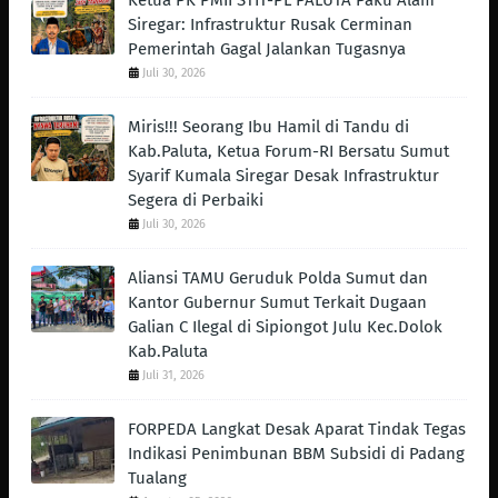
Ketua PK PMII STIT-PL PALUTA Paku Alam
Siregar: Infrastruktur Rusak Cerminan
Pemerintah Gagal Jalankan Tugasnya
Juli 30, 2026
Miris!!! Seorang Ibu Hamil di Tandu di
Kab.Paluta, Ketua Forum-RI Bersatu Sumut
Syarif Kumala Siregar Desak Infrastruktur
Segera di Perbaiki
Juli 30, 2026
Aliansi TAMU Geruduk Polda Sumut dan
Kantor Gubernur Sumut Terkait Dugaan
Galian C Ilegal di Sipiongot Julu Kec.Dolok
Kab.Paluta
Juli 31, 2026
FORPEDA Langkat Desak Aparat Tindak Tegas
Indikasi Penimbunan BBM Subsidi di Padang
Tualang