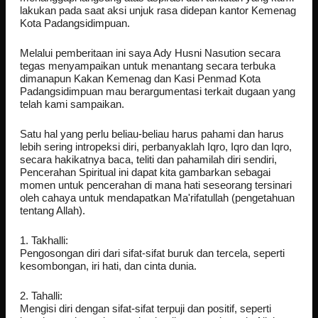
lakukan pada saat aksi unjuk rasa didepan kantor Kemenag
Kota Padangsidimpuan.
Melalui pemberitaan ini saya Ady Husni Nasution secara
tegas menyampaikan untuk menantang secara terbuka
dimanapun Kakan Kemenag dan Kasi Penmad Kota
Padangsidimpuan mau berargumentasi terkait dugaan yang
telah kami sampaikan.
Satu hal yang perlu beliau-beliau harus pahami dan harus
lebih sering intropeksi diri, perbanyaklah Iqro, Iqro dan Iqro,
secara hakikatnya baca, teliti dan pahamilah diri sendiri,
Pencerahan Spiritual ini dapat kita gambarkan sebagai
momen untuk pencerahan di mana hati seseorang tersinari
oleh cahaya untuk mendapatkan Ma'rifatullah (pengetahuan
tentang Allah).
1. Takhalli:
Pengosongan diri dari sifat-sifat buruk dan tercela, seperti
kesombongan, iri hati, dan cinta dunia.
2. Tahalli:
Mengisi diri dengan sifat-sifat terpuji dan positif, seperti