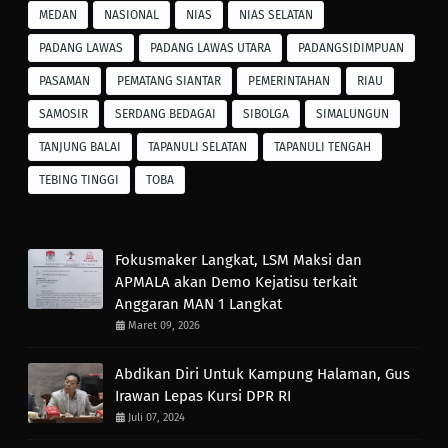
MEDAN
NASIONAL
NIAS
NIAS SELATAN
PADANG LAWAS
PADANG LAWAS UTARA
PADANGSIDIMPUAN
PASAMAN
PEMATANG SIANTAR
PEMERINTAHAN
RIAU
SAMOSIR
SERDANG BEDAGAI
SIBOLGA
SIMALUNGUN
TANJUNG BALAI
TAPANULI SELATAN
TAPANULI TENGAH
TEBING TINGGI
TOBA
Fokusmaker Langkat, LSM Maksi dan
APMALA akan Demo Kejatisu terkait
Anggaran MAN 1 Langkat
Maret 09, 2026
Abdikan Diri Untuk Kampung Halaman, Gus
Irawan Lepas Kursi DPR RI
Juli 07, 2024