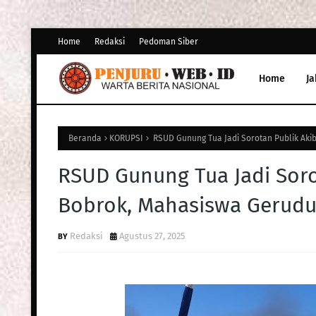
Home
Redaksi
Pedoman Siber
Home
Ja
Beranda
KORUPSI
RSUD Gunung Tua Jadi Sorotan Publik Aki
RSUD Gunung Tua Jadi Soro
Bobrok, Mahasiswa Geruduk
Redaksi
Agustus 27, 2025