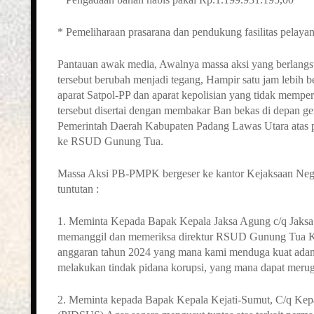
* Pemeliharaan prasarana dan pendukung fasilitas pelay
Pantauan awak media, Awalnya massa aksi yang berlangsu
tersebut berubah menjadi tegang, Hampir satu jam lebih 
aparat Satpol-PP dan aparat kepolisian yang tidak mempe
tersebut disertai dengan membakar Ban bekas di depan g
Pemerintah Daerah Kabupaten Padang Lawas Utara atas pe
ke RSUD Gunung Tua.
Massa Aksi PB-PMPK bergeser ke kantor Kejaksaan Nege
tuntutan :
1. Meminta Kepada Bapak Kepala Jaksa Agung c/q Jaksa
memanggil dan memeriksa direktur RSUD Gunung Tua Kab
anggaran tahun 2024 yang mana kami menduga kuat adan
melakukan tindak pidana korupsi, yang mana dapat merugi
2. Meminta kepada Bapak Kepala Kejati-Sumut, C/q Kep