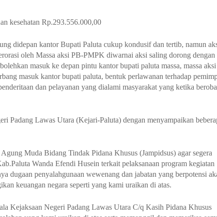
anan kesehatan Rp.293.556.000,00
ng didepan kantor Bupati Paluta cukup kondusif dan tertib, namun ak
berorasi oleh Massa aksi PB-PMPK diwarnai aksi saling dorong dengan
rbolehkan masuk ke depan pintu kantor bupati paluta massa, massa aksi
erbang masuk kantor bupati paluta, bentuk perlawanan terhadap pemim
nderitaan dan pelayanan yang dialami masyarakat yang ketika beroba
ri Padang Lawas Utara (Kejari-Paluta) dengan menyampaikan bebera
 Agung Muda Bidang Tindak Pidana Khusus (Jampidsus) agar segera
.Paluta Wanda Efendi Husein terkait pelaksanaan program kegiatan
ya dugaan penyalahgunaan wewenang dan jabatan yang berpotensi ak
kan keuangan negara seperti yang kami uraikan di atas.
ala Kejaksaan Negeri Padang Lawas Utara C/q Kasih Pidana Khusus