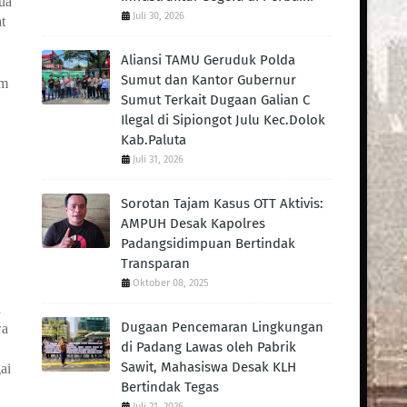
ua
Juli 30, 2026
t
Aliansi TAMU Geruduk Polda
Sumut dan Kantor Gubernur
am
Sumut Terkait Dugaan Galian C
Ilegal di Sipiongot Julu Kec.Dolok
Kab.Paluta
Juli 31, 2026
Sorotan Tajam Kasus OTT Aktivis:
AMPUH Desak Kapolres
Padangsidimpuan Bertindak
Transparan
Oktober 08, 2025
a
Dugaan Pencemaran Lingkungan
wa
di Padang Lawas oleh Pabrik
Sawit, Mahasiswa Desak KLH
ai
Bertindak Tegas ‎
Juli 21, 2026