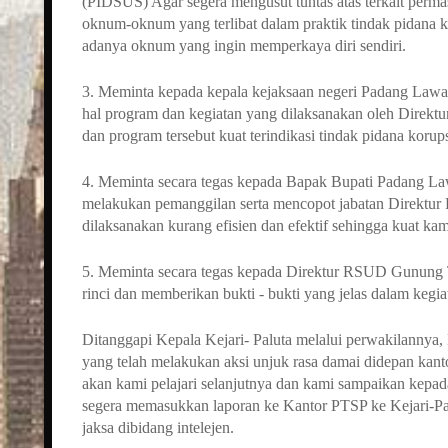
(PIDSUS) Agar segera mengusut tuntas atas terkait perm
oknum-oknum yang terlibat dalam praktik tindak pidana k
adanya oknum yang ingin memperkaya diri sendiri.
3. Meminta kepada kepala kejaksaan negeri Padang Lawas
hal program dan kegiatan yang dilaksanakan oleh Direk
dan program tersebut kuat terindikasi tindak pidana korup
4. Meminta secara tegas kepada Bapak Bupati Padang La
melakukan pemanggilan serta mencopot jabatan Direktu
dilaksanakan kurang efisien dan efektif sehingga kuat k
5. Meminta secara tegas kepada Direktur RSUD Gunung
rinci dan memberikan bukti - bukti yang jelas dalam kegia
Ditanggapi Kepala Kejari- Paluta melalui perwakilanny
yang telah melakukan aksi unjuk rasa damai didepan kanto
akan kami pelajari selanjutnya dan kami sampaikan ke
segera memasukkan laporan ke Kantor PTSP ke Kejari-Pal
jaksa dibidang intelejen.