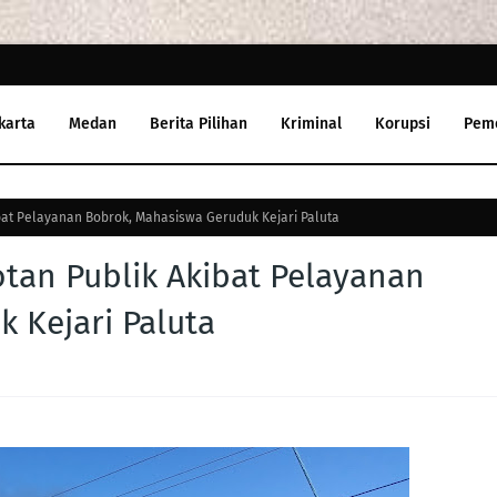
karta
Medan
Berita Pilihan
Kriminal
Korupsi
Pem
bat Pelayanan Bobrok, Mahasiswa Geruduk Kejari Paluta
tan Publik Akibat Pelayanan
 Kejari Paluta