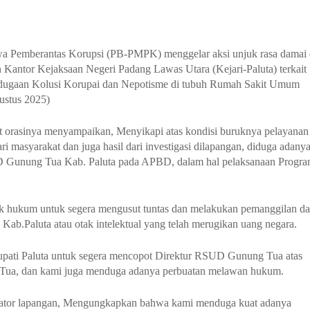
wa Pemberantas Korupsi (PB-PMPK) menggelar aksi unjuk rasa damai 
Kantor Kejaksaan Negeri Padang Lawas Utara (Kejari-Paluta) terkait
u dugaan Kolusi Korupai dan Nepotisme di tubuh Rumah Sakit Umum
ustus 2025)
aat orasinya menyampaikan, Menyikapi atas kondisi buruknya pelayanan
masyarakat dan juga hasil dari investigasi dilapangan, diduga adany
RSUD Gunung Tua Kab. Paluta pada APBD, dalam hal pelaksanaan Progr
ak hukum untuk segera mengusut tuntas dan melakukan pemanggilan d
.Paluta atau otak intelektual yang telah merugikan uang negara.
Bupati Paluta untuk segera mencopot Direktur RSUD Gunung Tua atas
Tua, dan kami juga menduga adanya perbuatan melawan hukum.
ator lapangan, Mengungkapkan bahwa kami menduga kuat adanya