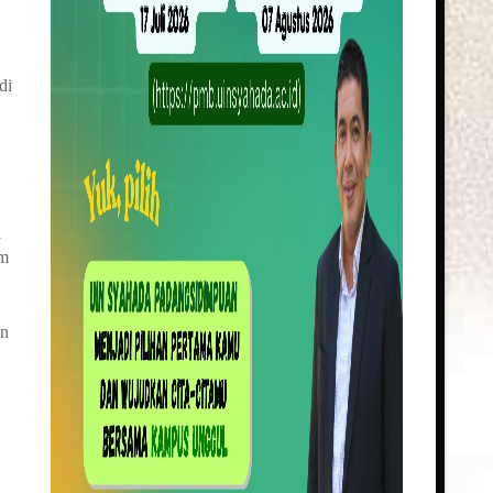
di
a
am
an