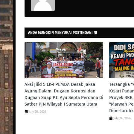
ANDA MUNGKIN MENYUKAI POSTINGAN INI
Aksi Jilid 5 LK-I PEMDA Desak Jaksa
Tersangka "
Agung Dalami Dugaan Korupsi dan
Kejari Pada
Dugaan Suap PT. Ayu Septa Perdana di
Proyek RKB
Satker PJN Wilayah I Sumatera Utara
"Marwah P
Dipertaruhk
July 26, 2026
July 24, 2026