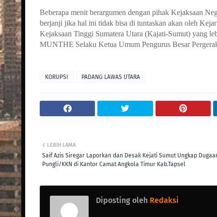
Beberapa menit berargumen dengan pihak Kejaksaan Neg
berjanji jika hal ini tidak bisa di tuntaskan akan oleh K
Kejaksaan Tinggi Sumatera Utara (Kajati-Sumut) yang le
MUNTHE Selaku Ketua Umum Pengurus Besar Pergeraka
KORUPSI
PADANG LAWAS UTARA
LEBIH LAMA
Saif Azis Siregar Laporkan dan Desak Kejati Sumut Ungkap Dugaa
Pungli/KKN di Kantor Camat Angkola Timur Kab.Tapsel
Diposting oleh
Redaksi