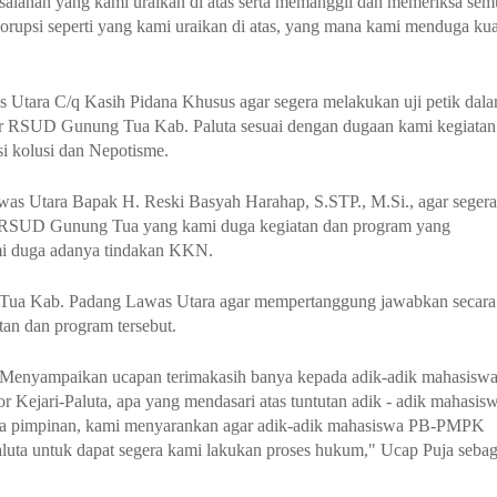
asalahan yang kami uraikan di atas serta memanggil dan memeriksa sem
orupsi seperti yang kami uraikan di atas, yang mana kami menduga kua
 Utara C/q Kasih Pidana Khusus agar segera melakukan uji petik dal
tur RSUD Gunung Tua Kab. Paluta sesuai dengan dugaan kami kegiatan
si kolusi dan Nepotisme.
was Utara Bapak H. Reski Basyah Harahap, S.STP., M.Si., agar segera
r RSUD Gunung Tua yang kami duga kegiatan dan program yang
ami duga adanya tindakan KKN.
 Tua Kab. Padang Lawas Utara agar mempertanggung jawabkan secara
tan dan program tersebut.
a, Menyampaikan ucapan terimakasih banya kepada adik-adik mahasisw
r Kejari-Paluta, apa yang mendasari atas tuntutan adik - adik mahasis
pada pimpinan, kami menyarankan agar adik-adik mahasiswa PB-PMPK
uta untuk dapat segera kami lakukan proses hukum," Ucap Puja sebag