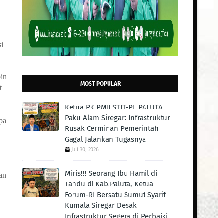
si
pin
MOST POPULAR
t
Ketua PK PMII STIT-PL PALUTA
Paku Alam Siregar: Infrastruktur
pa
Rusak Cerminan Pemerintah
Gagal Jalankan Tugasnya
Juli 30, 2026
Miris!!! Seorang Ibu Hamil di
an
Tandu di Kab.Paluta, Ketua
Forum-RI Bersatu Sumut Syarif
Kumala Siregar Desak
Infrastruktur Segera di Perbaiki