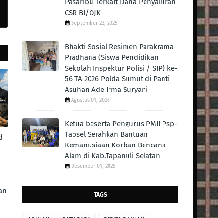
Pasaribu Terkait Dana Penyaluran
CSR BI/OJK
September 22, 2025
Bhakti Sosial Resimen Parakrama
Pradhana (Siswa Pendidikan
Sekolah Inspektur Polisi / SIP) ke-
56 TA 2026 Polda Sumut di Panti
Asuhan Ade Irma Suryani
Agustus 01, 2026
Ketua beserta Pengurus PMII Psp-
Tapsel Serahkan Bantuan
d
Kemanusiaan Korban Bencana
Alam di Kab.Tapanuli Selatan
Desember 01, 2025
an
TAGS