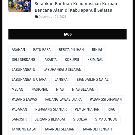
Serahkan Bantuan Kemanusiaan Korban
Bencana Alam di Kab.Tapanuli Selatan
Desember 01, 2025
TAGS
ASAHAN
BATU BARA
BERITA PILIHAN
BINJAI
DELI SERDANG
JAKARTA
KORUPSI
KRIMINAL
LABUHANBATU
LABUHANBATU SELATAN
LABUHANBATU UTARA
LANGKAT
MANDAILING NATAL
MEDAN
NASIONAL
NIAS
NIAS SELATAN
PADANG LAWAS
PADANG LAWAS UTARA
PADANGSIDIMPUAN
PASAMAN
PEMATANG SIANTAR
PEMERINTAHAN
RIAU
SAMOSIR
SERDANG BEDAGAI
SIBOLGA
SIMALUNGUN
TANJUNG BALAI
TAPANULI SELATAN
TAPANULI TENGAH