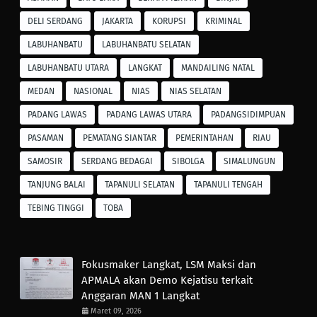
DELI SERDANG
JAKARTA
KORUPSI
KRIMINAL
LABUHANBATU
LABUHANBATU SELATAN
LABUHANBATU UTARA
LANGKAT
MANDAILING NATAL
MEDAN
NASIONAL
NIAS
NIAS SELATAN
PADANG LAWAS
PADANG LAWAS UTARA
PADANGSIDIMPUAN
PASAMAN
PEMATANG SIANTAR
PEMERINTAHAN
RIAU
SAMOSIR
SERDANG BEDAGAI
SIBOLGA
SIMALUNGUN
TANJUNG BALAI
TAPANULI SELATAN
TAPANULI TENGAH
TEBING TINGGI
TOBA
Fokusmaker Langkat, LSM Maksi dan
APMALA akan Demo Kejatisu terkait
Anggaran MAN 1 Langkat
Maret 09, 2026