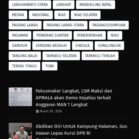
LABUHANBATU UTARA
LANGKAT
MANDAILING NATAL
MEDAN
NASIONAL
NIAS
NIAS SELATAN
PADANG LAWAS
PADANG LAWAS UTARA
PADANGSIDIMPUAN
PASAMAN
PEMATANG SIANTAR
PEMERINTAHAN
RIAU
SAMOSIR
SERDANG BEDAGAI
SIBOLGA
SIMALUNGUN
TANJUNG BALAI
TAPANULI SELATAN
TAPANULI TENGAH
TEBING TINGGI
TOBA
Fokusmaker Langkat, LSM Maksi dan
APMALA akan Demo Kejatisu terkait
Anggaran MAN 1 Langkat
Maret 09, 2026
Abdikan Diri Untuk Kampung Halaman, Gus
Irawan Lepas Kursi DPR RI