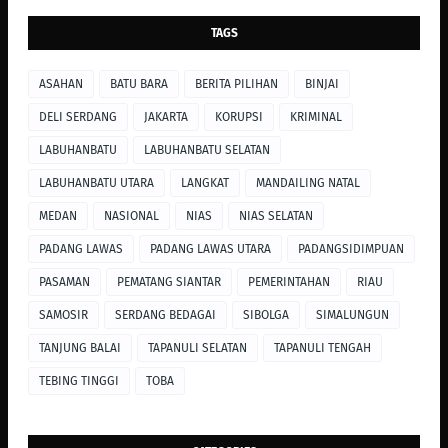
TAGS
ASAHAN
BATU BARA
BERITA PILIHAN
BINJAI
DELI SERDANG
JAKARTA
KORUPSI
KRIMINAL
LABUHANBATU
LABUHANBATU SELATAN
LABUHANBATU UTARA
LANGKAT
MANDAILING NATAL
MEDAN
NASIONAL
NIAS
NIAS SELATAN
PADANG LAWAS
PADANG LAWAS UTARA
PADANGSIDIMPUAN
PASAMAN
PEMATANG SIANTAR
PEMERINTAHAN
RIAU
SAMOSIR
SERDANG BEDAGAI
SIBOLGA
SIMALUNGUN
TANJUNG BALAI
TAPANULI SELATAN
TAPANULI TENGAH
TEBING TINGGI
TOBA