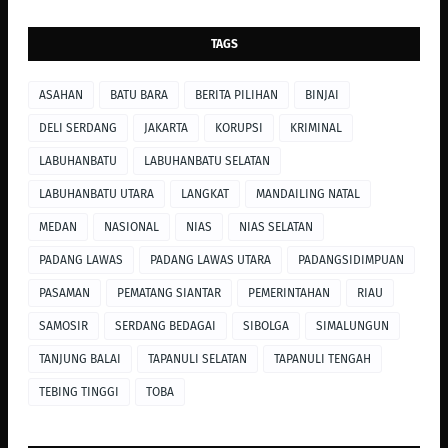
TAGS
ASAHAN
BATU BARA
BERITA PILIHAN
BINJAI
DELI SERDANG
JAKARTA
KORUPSI
KRIMINAL
LABUHANBATU
LABUHANBATU SELATAN
LABUHANBATU UTARA
LANGKAT
MANDAILING NATAL
MEDAN
NASIONAL
NIAS
NIAS SELATAN
PADANG LAWAS
PADANG LAWAS UTARA
PADANGSIDIMPUAN
PASAMAN
PEMATANG SIANTAR
PEMERINTAHAN
RIAU
SAMOSIR
SERDANG BEDAGAI
SIBOLGA
SIMALUNGUN
TANJUNG BALAI
TAPANULI SELATAN
TAPANULI TENGAH
TEBING TINGGI
TOBA