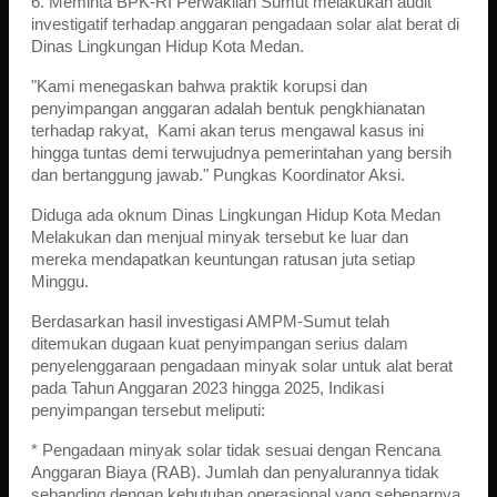
6. Meminta BPK-RI Perwakilan Sumut melakukan audit
investigatif terhadap anggaran pengadaan solar alat berat di
Dinas Lingkungan Hidup Kota Medan.
"Kami menegaskan bahwa praktik korupsi dan
penyimpangan anggaran adalah bentuk pengkhianatan
terhadap rakyat, Kami akan terus mengawal kasus ini
hingga tuntas demi terwujudnya pemerintahan yang bersih
dan bertanggung jawab." Pungkas Koordinator Aksi.
Diduga ada oknum Dinas Lingkungan Hidup Kota Medan
Melakukan dan menjual minyak tersebut ke luar dan
mereka mendapatkan keuntungan ratusan juta setiap
Minggu.
Berdasarkan hasil investigasi AMPM-Sumut telah
ditemukan dugaan kuat penyimpangan serius dalam
penyelenggaraan pengadaan minyak solar untuk alat berat
pada Tahun Anggaran 2023 hingga 2025, Indikasi
penyimpangan tersebut meliputi:
* Pengadaan minyak solar tidak sesuai dengan Rencana
Anggaran Biaya (RAB). Jumlah dan penyalurannya tidak
sebanding dengan kebutuhan operasional yang sebenarnya.