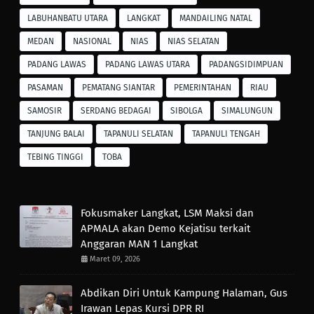
LABUHANBATU UTARA
LANGKAT
MANDAILING NATAL
MEDAN
NASIONAL
NIAS
NIAS SELATAN
PADANG LAWAS
PADANG LAWAS UTARA
PADANGSIDIMPUAN
PASAMAN
PEMATANG SIANTAR
PEMERINTAHAN
RIAU
SAMOSIR
SERDANG BEDAGAI
SIBOLGA
SIMALUNGUN
TANJUNG BALAI
TAPANULI SELATAN
TAPANULI TENGAH
TEBING TINGGI
TOBA
Fokusmaker Langkat, LSM Maksi dan
APMALA akan Demo Kejatisu terkait
Anggaran MAN 1 Langkat
Maret 09, 2026
Abdikan Diri Untuk Kampung Halaman, Gus
Irawan Lepas Kursi DPR RI