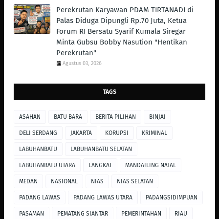
Perekrutan Karyawan PDAM TIRTANADI di
Palas Diduga Dipungli Rp.70 Juta, Ketua
Forum RI Bersatu Syarif Kumala Siregar
Minta Gubsu Bobby Nasution "Hentikan
Perekrutan"
Agustus 03, 2026
TAGS
ASAHAN
BATU BARA
BERITA PILIHAN
BINJAI
DELI SERDANG
JAKARTA
KORUPSI
KRIMINAL
LABUHANBATU
LABUHANBATU SELATAN
LABUHANBATU UTARA
LANGKAT
MANDAILING NATAL
MEDAN
NASIONAL
NIAS
NIAS SELATAN
PADANG LAWAS
PADANG LAWAS UTARA
PADANGSIDIMPUAN
PASAMAN
PEMATANG SIANTAR
PEMERINTAHAN
RIAU