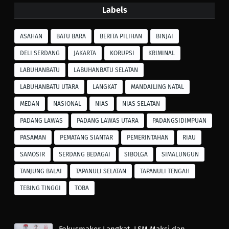
Labels
ASAHAN
BATU BARA
BERITA PILIHAN
BINJAI
DELI SERDANG
JAKARTA
KORUPSI
KRIMINAL
LABUHANBATU
LABUHANBATU SELATAN
LABUHANBATU UTARA
LANGKAT
MANDAILING NATAL
MEDAN
NASIONAL
NIAS
NIAS SELATAN
PADANG LAWAS
PADANG LAWAS UTARA
PADANGSIDIMPUAN
PASAMAN
PEMATANG SIANTAR
PEMERINTAHAN
RIAU
SAMOSIR
SERDANG BEDAGAI
SIBOLGA
SIMALUNGUN
TANJUNG BALAI
TAPANULI SELATAN
TAPANULI TENGAH
TEBING TINGGI
TOBA
Fokusmaker Langkat, LSM Maksi dan