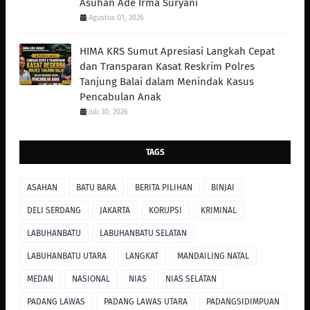
Asuhan Ade Irma Suryani
Agustus 01, 2026
HIMA KRS Sumut Apresiasi Langkah Cepat
dan Transparan Kasat Reskrim Polres
Tanjung Balai dalam Menindak Kasus
Pencabulan Anak
Juli 30, 2026
TAGS
ASAHAN
BATU BARA
BERITA PILIHAN
BINJAI
DELI SERDANG
JAKARTA
KORUPSI
KRIMINAL
LABUHANBATU
LABUHANBATU SELATAN
LABUHANBATU UTARA
LANGKAT
MANDAILING NATAL
MEDAN
NASIONAL
NIAS
NIAS SELATAN
PADANG LAWAS
PADANG LAWAS UTARA
PADANGSIDIMPUAN