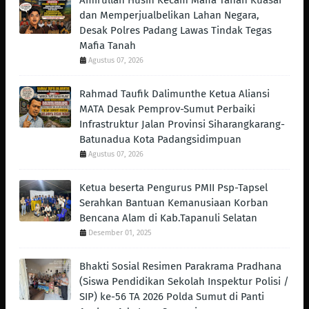
Amirullah Husin Kecam Mafia Tanah Kuasai
dan Memperjualbelikan Lahan Negara,
Desak Polres Padang Lawas Tindak Tegas
Mafia Tanah
Agustus 07, 2026
Rahmad Taufik Dalimunthe Ketua Aliansi
MATA Desak Pemprov-Sumut Perbaiki
Infrastruktur Jalan Provinsi Siharangkarang-
Batunadua Kota Padangsidimpuan
Agustus 07, 2026
Ketua beserta Pengurus PMII Psp-Tapsel
Serahkan Bantuan Kemanusiaan Korban
Bencana Alam di Kab.Tapanuli Selatan
Desember 01, 2025
Bhakti Sosial Resimen Parakrama Pradhana
(Siswa Pendidikan Sekolah Inspektur Polisi /
SIP) ke-56 TA 2026 Polda Sumut di Panti