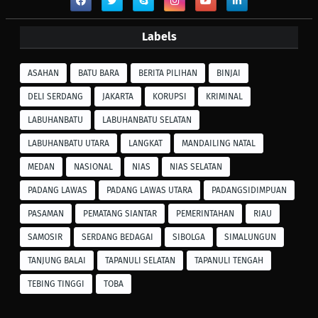
Labels
ASAHAN
BATU BARA
BERITA PILIHAN
BINJAI
DELI SERDANG
JAKARTA
KORUPSI
KRIMINAL
LABUHANBATU
LABUHANBATU SELATAN
LABUHANBATU UTARA
LANGKAT
MANDAILING NATAL
MEDAN
NASIONAL
NIAS
NIAS SELATAN
PADANG LAWAS
PADANG LAWAS UTARA
PADANGSIDIMPUAN
PASAMAN
PEMATANG SIANTAR
PEMERINTAHAN
RIAU
SAMOSIR
SERDANG BEDAGAI
SIBOLGA
SIMALUNGUN
TANJUNG BALAI
TAPANULI SELATAN
TAPANULI TENGAH
TEBING TINGGI
TOBA