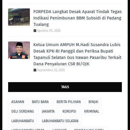
FORPEDA Langkat Desak Aparat Tindak Tegas
Indikasi Penimbunan BBM Subsidi di Padang
Tualang
Agustus 05, 2026
Ketua Umum AMPUH M.Hadi Susandra Lubis
Desak KPK-RI Panggil dan Periksa Bupati
Tapanuli Selatan Gus Irawan Pasaribu Terkait
Dana Penyaluran CSR BI/OJK
September 22, 2025
TAGS
ASAHAN
BATU BARA
BERITA PILIHAN
BINJAI
DELI SERDANG
JAKARTA
KORUPSI
KRIMINAL
LABUHANBATU
LABUHANBATU SELATAN