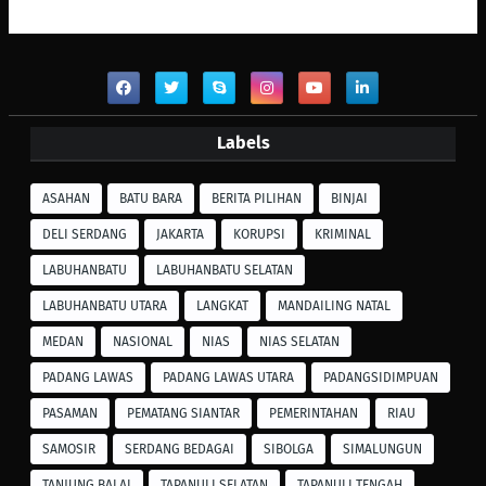
Labels
ASAHAN
BATU BARA
BERITA PILIHAN
BINJAI
DELI SERDANG
JAKARTA
KORUPSI
KRIMINAL
LABUHANBATU
LABUHANBATU SELATAN
LABUHANBATU UTARA
LANGKAT
MANDAILING NATAL
MEDAN
NASIONAL
NIAS
NIAS SELATAN
PADANG LAWAS
PADANG LAWAS UTARA
PADANGSIDIMPUAN
PASAMAN
PEMATANG SIANTAR
PEMERINTAHAN
RIAU
SAMOSIR
SERDANG BEDAGAI
SIBOLGA
SIMALUNGUN
TANJUNG BALAI
TAPANULI SELATAN
TAPANULI TENGAH