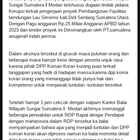
Sungai Sumatera ll Medan terkhusus dugaan tindak pidana
Korupsi terkait pengerjaan proyek Pembangunan Fasilitas
bendungan Lau Simeme kab.Deli Serdang Sumatera Utara
Dengan Pagu anggaran Rp.25 Miliar Anggaran APBD tahun
2023 dan tender proyek ini Dimenangkan oleh PT.samudera
anugerah indah permai.
Dalam aksinya tersebut di grusuk masa puluhan orang dan
beberapa masa hampir keos dengan peserta unjuk rasa
karena pihak DPP Koman Koran kurang puas terkait
tanggapan yang hadir di hadapan massa.karena dpp koma
koran orang yang menanggapi tidak punya hak dan
kompetensi untuk menjawab tuntutan -tuntutan tersebut.
Setelah hampir 1 jam cekcok dengan satpam Kantor Balai
Wilayah Sungai Sumatera II Medan akhirnya memanggil
beberapa perwakilan untuk RDP Rapat dengar Pendapat
dengan mahasiswa dalam RDP tersebut ka balai
menyampaikan bahwa apa yang menjadi tuntutan dari DPP
koman koran akan diproses namun ka balai meminta detail
data bagi mana yang tidak sesuai sehingga ka balai bisa