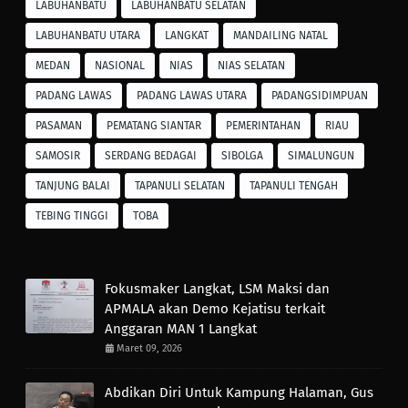
LABUHANBATU
LABUHANBATU SELATAN
LABUHANBATU UTARA
LANGKAT
MANDAILING NATAL
MEDAN
NASIONAL
NIAS
NIAS SELATAN
PADANG LAWAS
PADANG LAWAS UTARA
PADANGSIDIMPUAN
PASAMAN
PEMATANG SIANTAR
PEMERINTAHAN
RIAU
SAMOSIR
SERDANG BEDAGAI
SIBOLGA
SIMALUNGUN
TANJUNG BALAI
TAPANULI SELATAN
TAPANULI TENGAH
TEBING TINGGI
TOBA
Fokusmaker Langkat, LSM Maksi dan
APMALA akan Demo Kejatisu terkait
Anggaran MAN 1 Langkat
Maret 09, 2026
Abdikan Diri Untuk Kampung Halaman, Gus