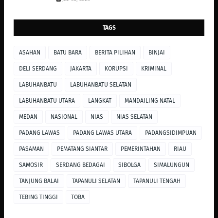
TAGS
ASAHAN
BATU BARA
BERITA PILIHAN
BINJAI
DELI SERDANG
JAKARTA
KORUPSI
KRIMINAL
LABUHANBATU
LABUHANBATU SELATAN
LABUHANBATU UTARA
LANGKAT
MANDAILING NATAL
MEDAN
NASIONAL
NIAS
NIAS SELATAN
PADANG LAWAS
PADANG LAWAS UTARA
PADANGSIDIMPUAN
PASAMAN
PEMATANG SIANTAR
PEMERINTAHAN
RIAU
SAMOSIR
SERDANG BEDAGAI
SIBOLGA
SIMALUNGUN
TANJUNG BALAI
TAPANULI SELATAN
TAPANULI TENGAH
TEBING TINGGI
TOBA