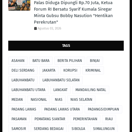
Palas Diduga Dipungli Rp.70 Juta, Ketua
Forum RI Bersatu Syarif Kumala Siregar
Minta Gubsu Bobby Nasution "Hentikan
Perekrutan"
Agustus 03, 2026
TAGS
ASAHAN
BATU BARA
BERITA PILIHAN
BINJAI
DELI SERDANG
JAKARTA
KORUPSI
KRIMINAL
LABUHANBATU
LABUHANBATU SELATAN
LABUHANBATU UTARA
LANGKAT
MANDAILING NATAL
MEDAN
NASIONAL
NIAS
NIAS SELATAN
PADANG LAWAS
PADANG LAWAS UTARA
PADANGSIDIMPUAN
PASAMAN
PEMATANG SIANTAR
PEMERINTAHAN
RIAU
SAMOSIR
SERDANG BEDAGAI
SIBOLGA
SIMALUNGUN