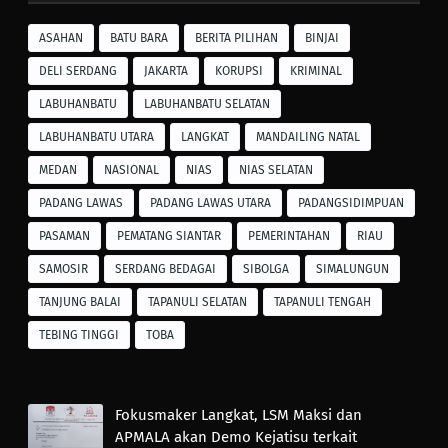
ASAHAN
BATU BARA
BERITA PILIHAN
BINJAI
DELI SERDANG
JAKARTA
KORUPSI
KRIMINAL
LABUHANBATU
LABUHANBATU SELATAN
LABUHANBATU UTARA
LANGKAT
MANDAILING NATAL
MEDAN
NASIONAL
NIAS
NIAS SELATAN
PADANG LAWAS
PADANG LAWAS UTARA
PADANGSIDIMPUAN
PASAMAN
PEMATANG SIANTAR
PEMERINTAHAN
RIAU
SAMOSIR
SERDANG BEDAGAI
SIBOLGA
SIMALUNGUN
TANJUNG BALAI
TAPANULI SELATAN
TAPANULI TENGAH
TEBING TINGGI
TOBA
Fokusmaker Langkat, LSM Maksi dan
APMALA akan Demo Kejatisu terkait