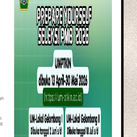
a
an
h
it