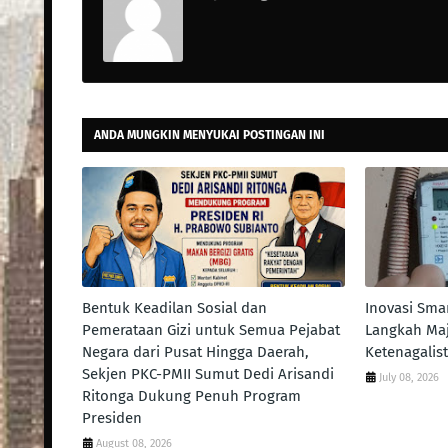
ANDA MUNGKIN MENYUKAI POSTINGAN INI
Bentuk Keadilan Sosial dan
Inovasi Smar
Pemerataan Gizi untuk Semua Pejabat
Langkah Ma
Negara dari Pusat Hingga Daerah,
Ketenagalis
Sekjen PKC-PMII Sumut Dedi Arisandi
July 08, 2026
Ritonga Dukung Penuh Program
Presiden
August 08, 2026