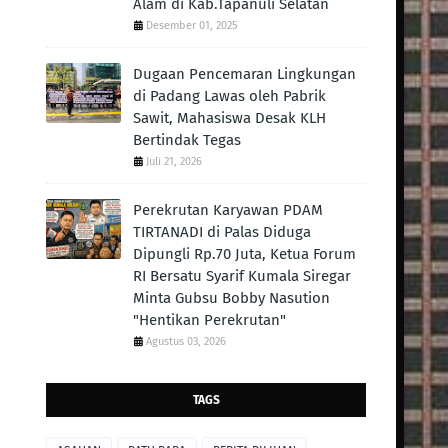
Alam di Kab.Tapanuli Selatan
Desember 01, 2025
Dugaan Pencemaran Lingkungan
di Padang Lawas oleh Pabrik
Sawit, Mahasiswa Desak KLH
Bertindak Tegas ‎
Juli 21, 2026
Perekrutan Karyawan PDAM
TIRTANADI di Palas Diduga
Dipungli Rp.70 Juta, Ketua Forum
RI Bersatu Syarif Kumala Siregar
Minta Gubsu Bobby Nasution
"Hentikan Perekrutan"
Agustus 03, 2026
TAGS