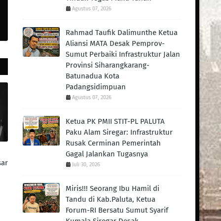
Agustus 07, 2026
Rahmad Taufik Dalimunthe Ketua
Aliansi MATA Desak Pemprov-
Sumut Perbaiki Infrastruktur Jalan
Provinsi Siharangkarang-
Batunadua Kota
Padangsidimpuan
Agustus 07, 2026
Ketua PK PMII STIT-PL PALUTA
Paku Alam Siregar: Infrastruktur
Rusak Cerminan Pemerintah
Gagal Jalankan Tugasnya
sar
Juli 30, 2026
Miris!!! Seorang Ibu Hamil di
Tandu di Kab.Paluta, Ketua
Forum-RI Bersatu Sumut Syarif