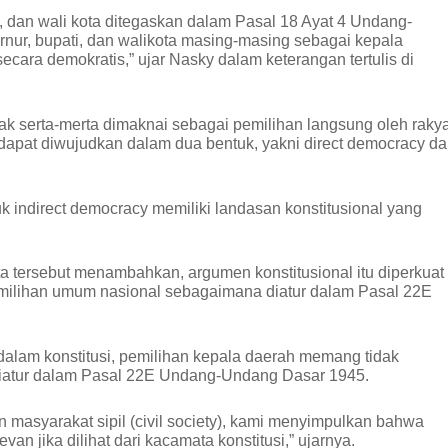
i, dan wali kota ditegaskan dalam Pasal 18 Ayat 4 Undang-
r, bupati, dan walikota masing-masing sebagai kepala
secara demokratis,” ujar Nasky dalam keterangan tertulis di
dak serta-merta dimaknai sebagai pemilihan langsung oleh rakya
apat diwujudkan dalam dua bentuk, yakni direct democracy d
k indirect democracy memiliki landasan konstitusional yang
a tersebut menambahkan, argumen konstitusional itu diperkuat
pemilihan umum nasional sebagaimana diatur dalam Pasal 22E
 dalam konstitusi, pemilihan kepala daerah memang tidak
iatur dalam Pasal 22E Undang-Undang Dasar 1945.
 masyarakat sipil (civil society), kami menyimpulkan bahwa
an jika dilihat dari kacamata konstitusi,” ujarnya.