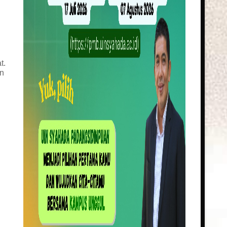
t.
an