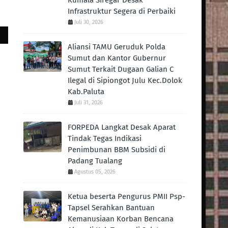
Kumala Siregar Desak
Infrastruktur Segera di Perbaiki
Juli 30, 2026
Aliansi TAMU Geruduk Polda
Sumut dan Kantor Gubernur
Sumut Terkait Dugaan Galian C
Ilegal di Sipiongot Julu Kec.Dolok
Kab.Paluta
Juli 31, 2026
FORPEDA Langkat Desak Aparat
Tindak Tegas Indikasi
Penimbunan BBM Subsidi di
Padang Tualang
Agustus 05, 2026
Ketua beserta Pengurus PMII Psp-
Tapsel Serahkan Bantuan
Kemanusiaan Korban Bencana