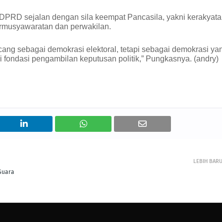
i DPRD sejalan dengan sila keempat Pancasila, yakni kerakyat
ermusyawaratan dan perwakilan.
cang sebagai demokrasi elektoral, tetapi sebagai demokrasi ya
ondasi pengambilan keputusan politik,” Pungkasnya. (andry)
LEBIH BAR
 Suara