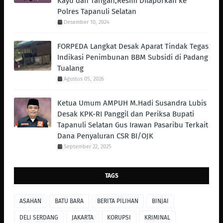
Kayu dan Tangan,Resmi Dilaporkan ke
Polres Tapanuli Selatan
Desember 10, 2024
FORPEDA Langkat Desak Aparat Tindak Tegas
Indikasi Penimbunan BBM Subsidi di Padang
Tualang
Agustus 05, 2026
Ketua Umum AMPUH M.Hadi Susandra Lubis
Desak KPK-RI Panggil dan Periksa Bupati
Tapanuli Selatan Gus Irawan Pasaribu Terkait
Dana Penyaluran CSR BI/OJK
September 22, 2025
TAGS
ASAHAN
BATU BARA
BERITA PILIHAN
BINJAI
DELI SERDANG
JAKARTA
KORUPSI
KRIMINAL