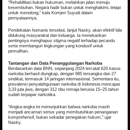
“Rehabilitasi bukan hukuman, melainkan jalan menuju
kesembuhan. Negara hadir bukan untuk menghakimi, tetapi
untuk menolong,” kata Komjen Suyudi dalam
pernyataannya.
Pendekatan humanis tersebut, lanjut Nasky, akan efektif bila
didukung masyarakat dan keluarga. Ia menekankan
pentingnya menghapus stigma negatif terhadap pecandu
serta membangun lingkungan yang kondusif untuk
pemulihan.
Tantangan dan Data Penanggulangan Narkoba
Berdasarkan data BNN, sepanjang 2024 tercatat 620 kasus
narkoba berhasil diungkap, dengan 985 tersangka dan 27
sindikat, termasuk 14 jaringan internasional. Sementara itu,
prevalensi penyalahgunaan narkoba di Indonesia mencapai
3,33 juta jiwa, dengan 312 ribu remaja berusia 15–25 tahun
sudah terpapar narkotika.
“Angka-angka ini menunjukkan bahwa narkoba masih
menjadi ancaman serius yang membutuhkan penanganan
komprehensif, bukan sekadar penegakan hukum,” ujar
Nasky.