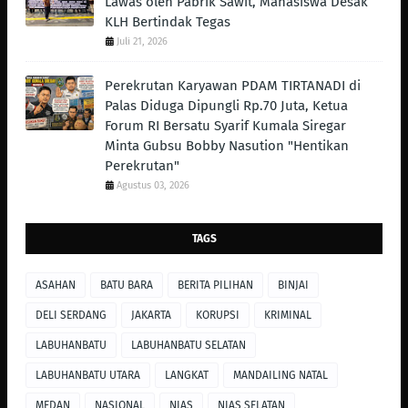
Lawas oleh Pabrik Sawit, Mahasiswa Desak
KLH Bertindak Tegas ‎
Juli 21, 2026
Perekrutan Karyawan PDAM TIRTANADI di
Palas Diduga Dipungli Rp.70 Juta, Ketua
Forum RI Bersatu Syarif Kumala Siregar
Minta Gubsu Bobby Nasution "Hentikan
Perekrutan"
Agustus 03, 2026
TAGS
ASAHAN
BATU BARA
BERITA PILIHAN
BINJAI
DELI SERDANG
JAKARTA
KORUPSI
KRIMINAL
LABUHANBATU
LABUHANBATU SELATAN
LABUHANBATU UTARA
LANGKAT
MANDAILING NATAL
MEDAN
NASIONAL
NIAS
NIAS SELATAN