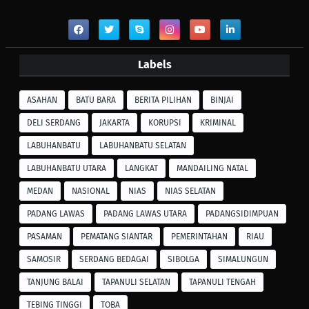
Labels
ASAHAN
BATU BARA
BERITA PILIHAN
BINJAI
DELI SERDANG
JAKARTA
KORUPSI
KRIMINAL
LABUHANBATU
LABUHANBATU SELATAN
LABUHANBATU UTARA
LANGKAT
MANDAILING NATAL
MEDAN
NASIONAL
NIAS
NIAS SELATAN
PADANG LAWAS
PADANG LAWAS UTARA
PADANGSIDIMPUAN
PASAMAN
PEMATANG SIANTAR
PEMERINTAHAN
RIAU
SAMOSIR
SERDANG BEDAGAI
SIBOLGA
SIMALUNGUN
TANJUNG BALAI
TAPANULI SELATAN
TAPANULI TENGAH
TEBING TINGGI
TOBA