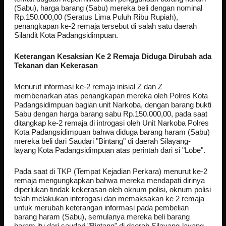
(Sabu), harga barang (Sabu) mereka beli dengan nominal
Rp.150.000,00 (Seratus Lima Puluh Ribu Rupiah),
penangkapan ke-2 remaja tersebut di salah satu daerah
Silandit Kota Padangsidimpuan.
Keterangan Kesaksian Ke 2 Remaja Diduga Dirubah ada
Tekanan dan Kekerasan
Menurut informasi ke-2 remaja inisial Z dan Z
membenarkan atas penangkapan mereka oleh Polres Kota
Padangsidimpuan bagian unit Narkoba, dengan barang bukti
Sabu dengan harga barang sabu Rp.150.000,00, pada saat
ditangkap ke-2 remaja di introgasi oleh Unit Narkoba Polres
Kota Padangsidimpuan bahwa diduga barang haram (Sabu)
mereka beli dari Saudari "Bintang" di daerah Silayang-
layang Kota Padangsidimpuan atas perintah dari si "Lobe".
Pada saat di TKP (Tempat Kejadian Perkara) menurut ke-2
remaja mengungkapkan bahwa mereka mendapati dirinya
diperlukan tindak kekerasan oleh oknum polisi, oknum polisi
telah melakukan interogasi dan memaksakan ke 2 remaja
untuk merubah keterangan informasi pada pembelian
barang haram (Sabu), semulanya mereka beli barang
haram itu dari saudari "Bintang" di daerah Silayang-layang