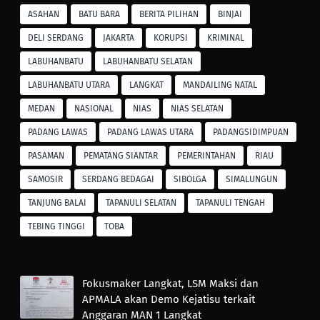
ASAHAN
BATU BARA
BERITA PILIHAN
BINJAI
DELI SERDANG
JAKARTA
KORUPSI
KRIMINAL
LABUHANBATU
LABUHANBATU SELATAN
LABUHANBATU UTARA
LANGKAT
MANDAILING NATAL
MEDAN
NASIONAL
NIAS
NIAS SELATAN
PADANG LAWAS
PADANG LAWAS UTARA
PADANGSIDIMPUAN
PASAMAN
PEMATANG SIANTAR
PEMERINTAHAN
RIAU
SAMOSIR
SERDANG BEDAGAI
SIBOLGA
SIMALUNGUN
TANJUNG BALAI
TAPANULI SELATAN
TAPANULI TENGAH
TEBING TINGGI
TOBA
Fokusmaker Langkat, LSM Maksi dan
APMALA akan Demo Kejatisu terkait
Anggaran MAN 1 Langkat