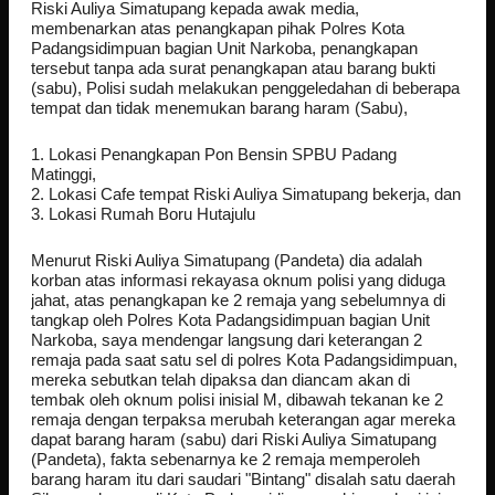
Riski Auliya Simatupang kepada awak media,
membenarkan atas penangkapan pihak Polres Kota
Padangsidimpuan bagian Unit Narkoba, penangkapan
tersebut tanpa ada surat penangkapan atau barang bukti
(sabu), Polisi sudah melakukan penggeledahan di beberapa
tempat dan tidak menemukan barang haram (Sabu),
1. Lokasi Penangkapan Pon Bensin SPBU Padang
Matinggi,
2. Lokasi Cafe tempat Riski Auliya Simatupang bekerja, dan
3. Lokasi Rumah Boru Hutajulu
Menurut Riski Auliya Simatupang (Pandeta) dia adalah
korban atas informasi rekayasa oknum polisi yang diduga
jahat, atas penangkapan ke 2 remaja yang sebelumnya di
tangkap oleh Polres Kota Padangsidimpuan bagian Unit
Narkoba, saya mendengar langsung dari keterangan 2
remaja pada saat satu sel di polres Kota Padangsidimpuan,
mereka sebutkan telah dipaksa dan diancam akan di
tembak oleh oknum polisi inisial M, dibawah tekanan ke 2
remaja dengan terpaksa merubah keterangan agar mereka
dapat barang haram (sabu) dari Riski Auliya Simatupang
(Pandeta), fakta sebenarnya ke 2 remaja memperoleh
barang haram itu dari saudari "Bintang" disalah satu daerah