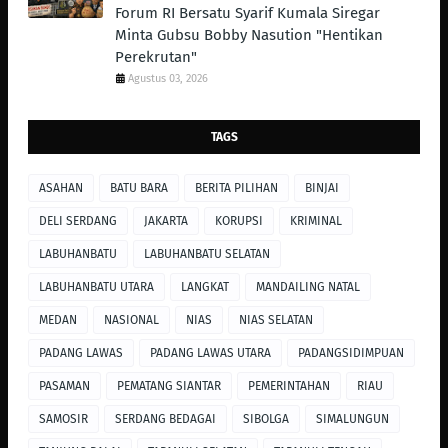
Forum RI Bersatu Syarif Kumala Siregar
Minta Gubsu Bobby Nasution "Hentikan
Perekrutan"
Agustus 03, 2026
TAGS
ASAHAN
BATU BARA
BERITA PILIHAN
BINJAI
DELI SERDANG
JAKARTA
KORUPSI
KRIMINAL
LABUHANBATU
LABUHANBATU SELATAN
LABUHANBATU UTARA
LANGKAT
MANDAILING NATAL
MEDAN
NASIONAL
NIAS
NIAS SELATAN
PADANG LAWAS
PADANG LAWAS UTARA
PADANGSIDIMPUAN
PASAMAN
PEMATANG SIANTAR
PEMERINTAHAN
RIAU
SAMOSIR
SERDANG BEDAGAI
SIBOLGA
SIMALUNGUN