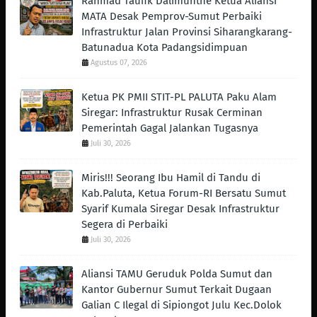
Rahmad Taufik Dalimunthe Ketua Aliansi
MATA Desak Pemprov-Sumut Perbaiki
Infrastruktur Jalan Provinsi Siharangkarang-
Batunadua Kota Padangsidimpuan
Agustus 07, 2026
Ketua PK PMII STIT-PL PALUTA Paku Alam
Siregar: Infrastruktur Rusak Cerminan
Pemerintah Gagal Jalankan Tugasnya
Juli 30, 2026
Miris!!! Seorang Ibu Hamil di Tandu di
Kab.Paluta, Ketua Forum-RI Bersatu Sumut
Syarif Kumala Siregar Desak Infrastruktur
Segera di Perbaiki
Juli 30, 2026
Aliansi TAMU Geruduk Polda Sumut dan
Kantor Gubernur Sumut Terkait Dugaan
Galian C Ilegal di Sipiongot Julu Kec.Dolok