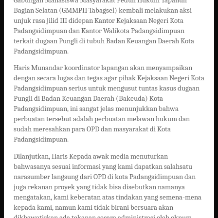
Gabungan Mahasiswa Masyarakat Peduli Hukum Tapanuli
Bagian Selatan (GMMPH-Tabagsel) kembali melakukan aksi
unjuk rasa jilid III didepan Kantor Kejaksaan Negeri Kota
Padangsidimpuan dan Kantor Walikota Padangsidimpuan
terkait dugaan Pungli di tubuh Badan Keuangan Daerah Kota
Padangsidimpuan.
Haris Munandar koordinator lapangan akan menyampaikan
dengan secara lugas dan tegas agar pihak Kejaksaan Negeri Kota
Padangsidimpuan serius untuk mengusut tuntas kasus dugaan
Pungli di Badan Keuangan Daerah (Bakeuda) Kota
Padangsidimpuan, ini sangat jelas menunjukkan bahwa
perbuatan tersebut adalah perbuatan melawan hukum dan
sudah meresahkan para OPD dan masyarakat di Kota
Padangsidimpuan.
Dilanjutkan, Haris Kepada awak media menuturkan
bahwasanya sesuai informasi yang kami dapatkan salahsatu
narasumber langsung dari OPD di kota Padangsidimpuan dan
juga rekanan proyek yang tidak bisa disebutkan namanya
mengatakan, kami keberatan atas tindakan yang semena-mena
kepada kami, namun kami tidak birani bersuara akan
dikhawatirkan ada tekanan secara administrasi oleh oknum