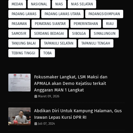
MEDAN
NASIONAL
NIAS
NIAS SELATAN
PADANG LAWAS
PADANG LAWAS UTARA
PADANGSIDIMPUAN
PASAMAN
PEMATANG SIANTAR
PEMERINTAHAN
RIAU
SAMOSIR
SERDANG BEDAGAI
SIBOLGA
SIMALUNGUN
TANJUNG BALAI
TAPANULI SELATAN
TAPANULI TENGAH
TEBING TINGGI
TOBA
Fokusmaker Langkat, LSM Maksi dan
APMALA akan Demo Kejatisu terkait
Anggaran MAN 1 Langkat
Maret 09, 2026
Abdikan Diri Untuk Kampung Halaman, Gus
Irawan Lepas Kursi DPR RI
Juli 07, 2024