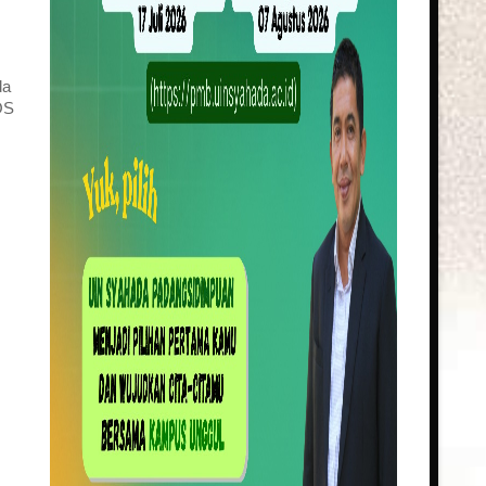
da
OS