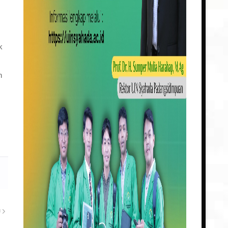
k
n
U