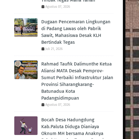
Tindak Tegas Mafia Tanah
Agustus 07, 2026
Dugaan Pencemaran Lingkungan
di Padang Lawas oleh Pabrik
Sawit, Mahasiswa Desak KLH
Bertindak Tegas ‎
Juli 21, 2026
Rahmad Taufik Dalimunthe Ketua
Aliansi MATA Desak Pemprov-
Sumut Perbaiki Infrastruktur Jalan
Provinsi Siharangkarang-
Batunadua Kota
Padangsidimpuan
Agustus 07, 2026
Bocah Desa Hadungdung
Kab.Paluta Diduga Dianiaya
Oknum MH bersama Anaknya