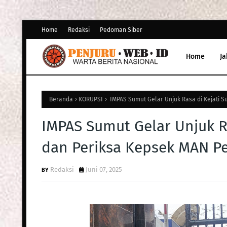
Home
Redaksi
Pedoman Siber
Home
Ja
Beranda
KORUPSI
IMPAS Sumut Gelar Unjuk Rasa di Kejati S
IMPAS Sumut Gelar Unjuk Ra
dan Periksa Kepsek MAN P
Redaksi
Juni 07, 2025