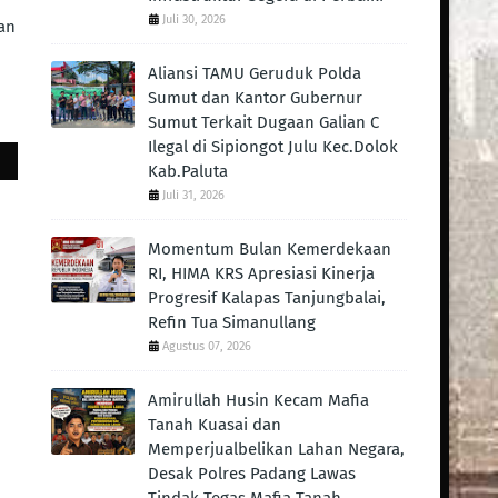
Juli 30, 2026
an
Aliansi TAMU Geruduk Polda
Sumut dan Kantor Gubernur
Sumut Terkait Dugaan Galian C
Ilegal di Sipiongot Julu Kec.Dolok
Kab.Paluta
Juli 31, 2026
Momentum Bulan Kemerdekaan
RI, HIMA KRS Apresiasi Kinerja
Progresif Kalapas Tanjungbalai,
Refin Tua Simanullang
Agustus 07, 2026
Amirullah Husin Kecam Mafia
Tanah Kuasai dan
Memperjualbelikan Lahan Negara,
Desak Polres Padang Lawas