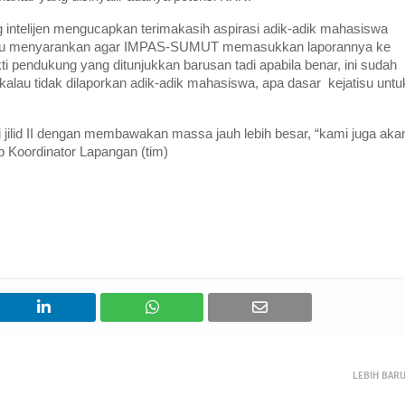
 intelijen mengucapkan terimakasih aspirasi adik-adik mahasiswa
jatisu menyarankan agar IMPAS-SUMUT memasukkan laporannya ke
kti pendukung yang ditunjukkan barusan tadi apabila benar, ini sudah
lau tidak dilaporkan adik-adik mahasiswa, apa dasar kejatisu untu
 jilid II dengan membawakan massa jauh lebih besar, “kami juga aka
 Koordinator Lapangan (tim)
LEBIH BAR