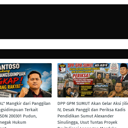
AL" Mangkir dari Panggilan
DPP GPM SUMUT Akan Gelar Aksi Jili
ngsidimpuan Terkait
IV, Desak Panggil dan Periksa Kadis
 SDN 200301 Pudun,
Pendidikan Sumut Alexander
enegak Hukum
Sinulingga, Usut Tuntas Proyek