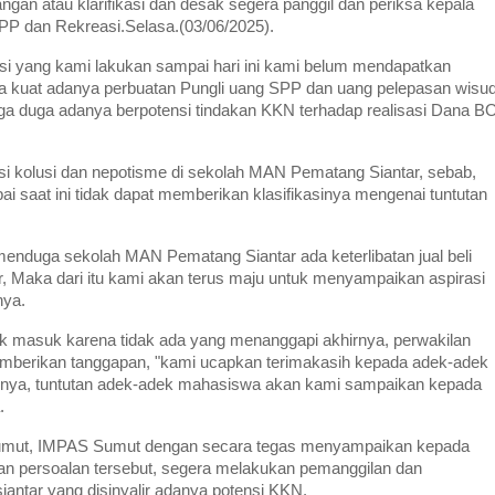
gan atau klarifikasi dan desak segera panggil dan periksa kepala
PP dan Rekreasi.Selasa.(03/06/2025).
i yang kami lakukan sampai hari ini kami belum mendapatkan
ga kuat adanya perbuatan Pungli uang SPP dan uang pelepasan wisu
juga duga adanya berpotensi tindakan KKN terhadap realisasi Dana B
i kolusi dan nepotisme di sekolah MAN Pematang Siantar, sebab,
 saat ini tidak dapat memberikan klasifikasinya mengenai tuntutan
menduga sekolah MAN Pematang Siantar ada keterlibatan jual beli
 Maka dari itu kami akan terus maju untuk menyampaikan aspirasi
nya.
 masuk karena tidak ada yang menanggapi akhirnya, perwakilan
berikan tanggapan, "kami ucapkan terimakasih kepada adek-adek
sinya, tuntutan adek-adek mahasiswa akan kami sampaikan kepada
.
ti-sumut, IMPAS Sumut dengan secara tegas menyampaikan kepada
an persoalan tersebut, segera melakukan pemanggilan dan
ntar yang disinyalir adanya potensi KKN.