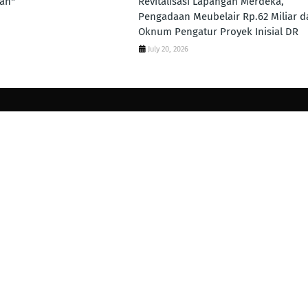
an"
Revitalisasi Lapangan Merdeka,
Pengadaan Meubelair Rp.62 Miliar d
Oknum Pengatur Proyek Inisial DR
July 20, 2026