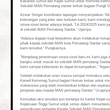
Kakanwil Sumut dan Kejati-Sumut untuk meminta keteran
Sekolah MAN Pematang siantar terkait dugaan Pungli S
Azwar Siregar koordinator lapangan menyampaikan "Aks
keterangan yang jelas atas tuntutan kami, kami mendu
siswa-siswi benar adanya terjadi, T.A 2024/2025 kami 
di sekolah MAN Pematang Siantar." Ujarnya.
“Adanya dugaan kuat berpotensi akan melakukan korups
pihak kepala sekolah MAN kota Pematang Siantar sampai
kami tersebut." Pungkasnya.
"Menjelang penerimaan siswa-siswi baru ini, kami juga 
bangku untuk masuk ke sekolah MAN pematang Siantar,
kami sampai kebenaran itu dapat tersampaikan." Tegas
Setelah melakukan orasi massa sempat memaksa untuk
Kanwil Kemenag Sumut bagian Humas keluar untuk mem
mahasiswa yang telah memberikan kritikan dan aspira
pimpinan atau kepala MAN pematang Siantar." Ucapnya
Kemudian aksi tersebut pun berlanjut ke kantor Keja
Kejaksaan Tinggi Sumut untuk serius dalam menuntask
pemeriksaan terhadap Kepala Sekolah MAN Pematangsia