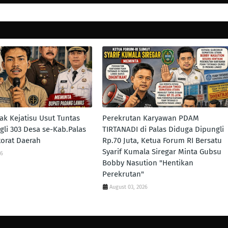
k Kejatisu Usut Tuntas
Perekrutan Karyawan PDAM
li 303 Desa se-Kab.Palas
TIRTANADI di Palas Diduga Dipungli
torat Daerah
Rp.70 Juta, Ketua Forum RI Bersatu
Syarif Kumala Siregar Minta Gubsu
26
Bobby Nasution "Hentikan
Perekrutan"
August 03, 2026