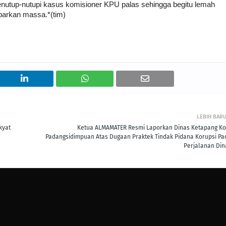
nutup-nutupi kasus komisioner KPU palas sehingga begitu lemah
barkan massa.*(tim)
LEBIH BAR
kyat
Ketua ALMAMATER Resmi Laporkan Dinas Ketapang Ko
Padangsidimpuan Atas Dugaan Praktek Tindak Pidana Korupsi Pa
Perjalanan Din