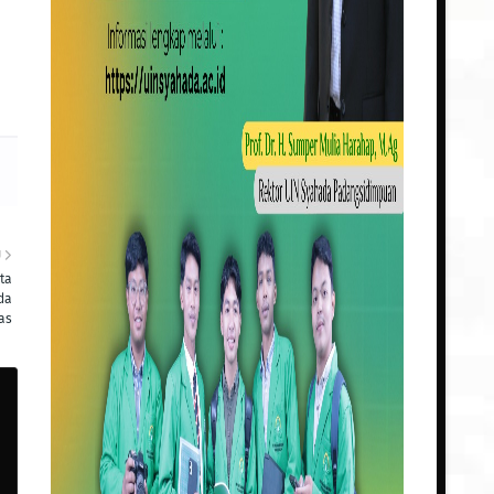
U
ta
da
as