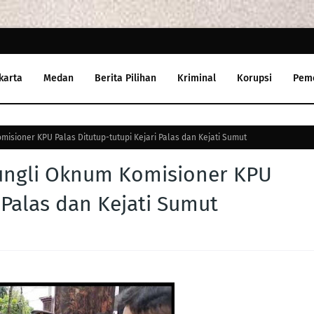
karta
Medan
Berita Pilihan
Kriminal
Korupsi
Pem
isioner KPU Palas Ditutup-tutupi Kejari Palas dan Kejati Sumut
ungli Oknum Komisioner KPU
 Palas dan Kejati Sumut