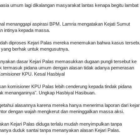
ahasia umum lagi dikalangan masyarakat lantas kenapa begitu lambat
a
ional menanggapi aspirasi BPM. Lamria mengatakan Kejati Sumut
an intinya kepada massa.
dah diproses Kejari Palas mereka menemukan bahwa kasus tersebu
 yang berhak untuk mengusutnya.
nyakan dasar Kejari Palas memasukkan dugaan pungli tersebut ke
k termasuk pidana umum dengan alasan tidak adanya pemerasan
Komisioner KPU. Kesal Hasbiyal
kukan komisioner KPU Palas lebih cenderung kepada tindak pidana
ak menanganinya". Ungkap Hasbiyal Hasibuan.
etahui alasannya karena mereka hanya menerima laporan dari kejar
ntor dengan wajah mengkerut dan meninggalkan massa aksi.
takan Kejari Palas diduga terlalu mudah menyimpulkan tanpa
hanya duduk santai tanpa menanyakan alasan Kejari Palas.