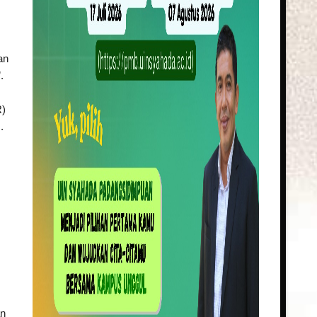
an
.
R)
.
an