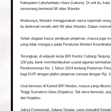
Kabupaten Labuhanbatu Utara (Labura). Di unit itu, kat
seseorang berinisial IW alias Mandor.
Modusnya, Mandor menggunakan nama sejumlah orang u
itu dinikmati sendiri oleh IW alias Mandor. Dalam memu
Selain dugaan kasus penipuan pinjaman, massa juga m
yang tidak mengacu pada Peraturan Menteri Koordinat
Terungkap, di wilayah kerja BRI Kantor Cabang Tanjun
100 juta, bank memberlakukan syarat agunan tambahan. 
Perekonomian No. 1 Tahun 2024 tentang Pedoman Penyal
bagi KUR dengan plafon pinjaman sampai dengan Rp. 10
Usai berorasi di Kanwil BRI Medan, massa yang dikoord
Tinggi Sumatera Utara (Kejatisu). Tak lama berorasi, a
dari Kejatisu.
Jaksa Fungsional, Juliana Sinaga, yang mewakili Kepa