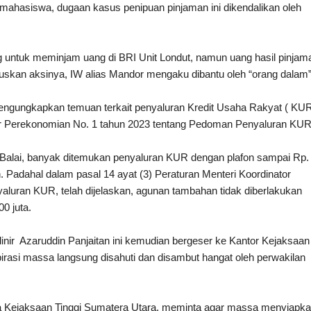
a mahasiswa, dugaan kasus penipuan pinjaman ini dikendalikan oleh
ntuk meminjam uang di BRI Unit Londut, namun uang hasil pinjam
luskan aksinya, IW alias Mandor mengaku dibantu oleh “orang dalam”
engungkapkan temuan terkait penyaluran Kredit Usaha Rakyat ( KU
or Perekonomian No. 1 tahun 2023 tentang Pedoman Penyaluran KUR
g Balai, banyak ditemukan penyaluran KUR dengan plafon sampai Rp.
Padahal dalam pasal 14 ayat (3) Peraturan Menteri Koordinator
uran KUR, telah dijelaskan, agunan tambahan tidak diberlakukan
0 juta.
inir Azaruddin Panjaitan ini kemudian bergeser ke Kantor Kejaksaan
spirasi massa langsung disahuti dan disambut hangat oleh perwakilan
la Kejaksaan Tinggi Sumatera Utara, meminta agar massa menyiapk