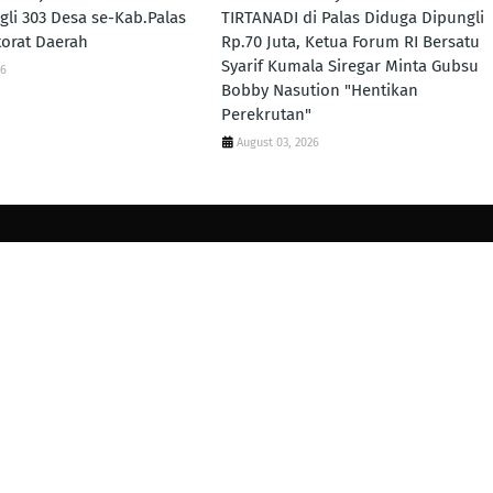
li 303 Desa se-Kab.Palas
TIRTANADI di Palas Diduga Dipungli
torat Daerah
Rp.70 Juta, Ketua Forum RI Bersatu
Syarif Kumala Siregar Minta Gubsu
26
Bobby Nasution "Hentikan
Perekrutan"
August 03, 2026