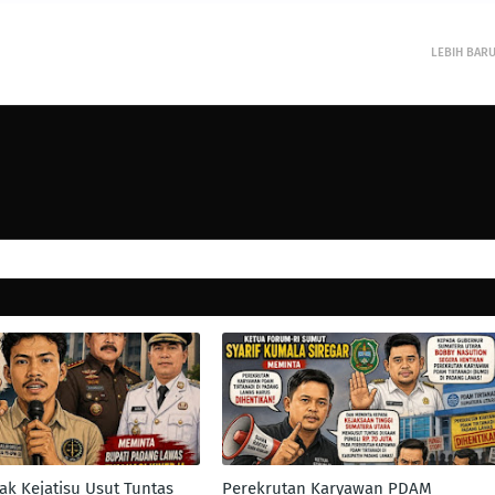
LEBIH BAR
k Kejatisu Usut Tuntas
Perekrutan Karyawan PDAM