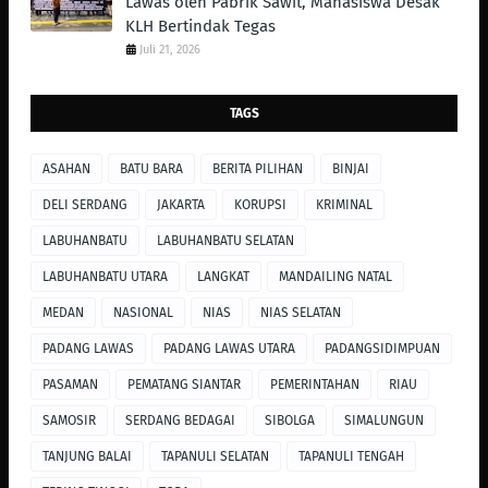
Lawas oleh Pabrik Sawit, Mahasiswa Desak
KLH Bertindak Tegas ‎
Juli 21, 2026
TAGS
ASAHAN
BATU BARA
BERITA PILIHAN
BINJAI
DELI SERDANG
JAKARTA
KORUPSI
KRIMINAL
LABUHANBATU
LABUHANBATU SELATAN
LABUHANBATU UTARA
LANGKAT
MANDAILING NATAL
MEDAN
NASIONAL
NIAS
NIAS SELATAN
PADANG LAWAS
PADANG LAWAS UTARA
PADANGSIDIMPUAN
PASAMAN
PEMATANG SIANTAR
PEMERINTAHAN
RIAU
SAMOSIR
SERDANG BEDAGAI
SIBOLGA
SIMALUNGUN
TANJUNG BALAI
TAPANULI SELATAN
TAPANULI TENGAH