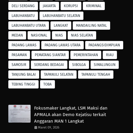
DELI SERDANG
JAKARTA
KORUPSI
KRIMINAL
LABUHANBATU
LABUHANBATU SELATAN
LABUHANBATU UTARA
LANGKAT
MANDAILING NATAL
MEDAN
NASIONAL
NIAS
NIAS SELATAN
PADANG LAWAS
PADANG LAWAS UTARA
PADANGSIDIMPUAN
PASAMAN
PEMATANG SIANTAR
PEMERINTAHAN
RIAU
SAMOSIR
SERDANG BEDAGAI
SIBOLGA
SIMALUNGUN
TANJUNG BALAI
TAPANULI SELATAN
TAPANULI TENGAH
TEBING TINGGI
TOBA
Fokusmaker Langkat, LSM Maksi dan
APMALA akan Demo Kejatisu terkait
Anggaran MAN 1 Langkat
Maret 09, 2026